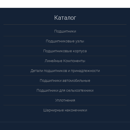
Каталог
Подшипники
Подшипниковые узлы
Подшипниковые корпуса
Линейные Компоненты
Детали подшипников и принадлежности
Подшипники автомобильные
Подшипники для сельхозтехники
Уплотнения
Шарнирные наконечники