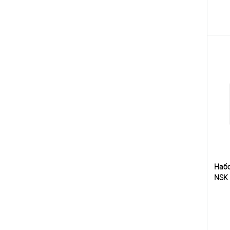
К
клик
В
Набо
NSK