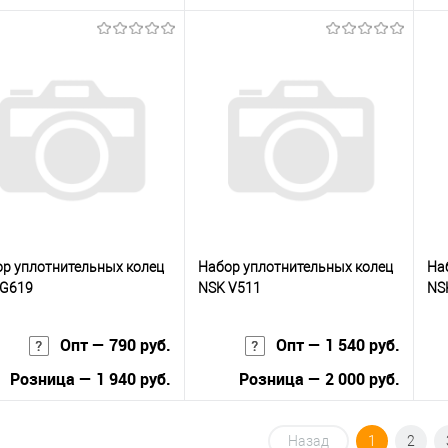
В корзину
В корзину
упить в 1
К
Купить в 1
К
сравнению
клик
сравнению
кли
 избранное
Под заказ
В избранное
Под заказ
р уплотнительных колец
Набор уплотнительных колец
На
 G619
NSK V511
NS
Опт — 790 руб.
Опт — 1 540 руб.
Розница — 1 940 руб.
Розница — 2 000 руб.
В корзину
В корзину
Назад
1
2