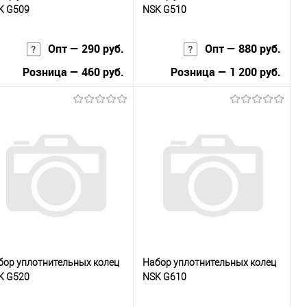
K G509
NSK G510
Опт — 290 руб.
Опт — 880 руб.
Розница — 460 руб.
Розница — 1 200 руб.
В корзину
В корзину
Купить в 1
К
Купить в 1
К
к
сравнению
клик
сравнению
В избранное
Под заказ
В избранное
Под заказ
бор уплотнительных колец
Набор уплотнительных колец
K G520
NSK G610