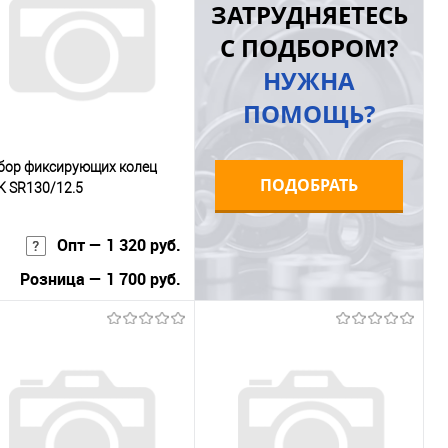
ЗАТРУДНЯЕТЕСЬ
к
сравнению
клик
сравнению
С ПОДБОРОМ?
В избранное
В наличии
В избранное
В наличии
НУЖНА
ПОМОЩЬ?
бор фиксирующих колец
ПОДОБРАТЬ
K SR130/12.5
Опт — 1 320 руб.
Розница — 1 700 руб.
В корзину
Купить в 1
К
к
сравнению
В избранное
В наличии