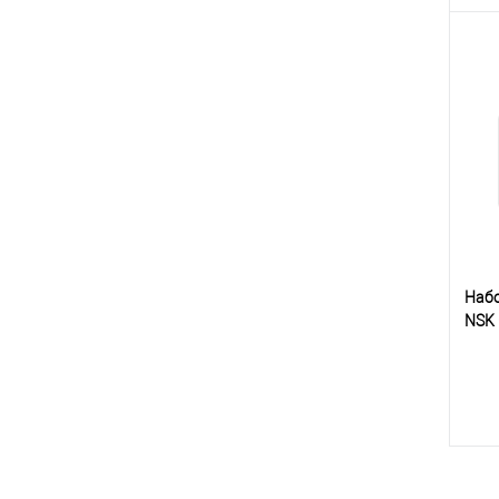
К
клик
В
Набо
NSK