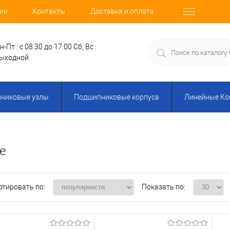
ии
Контакты
Доставка и оплата
н-Пт : с 08:30 до 17:00
Сб, Вс :
ыходной
никовые узлы
Подшипниковые корпуса
Линейные К
е
ртировать по:
Показать по: