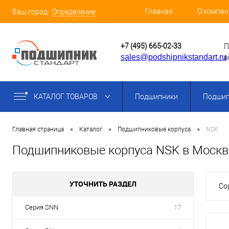
Главная
О компан
Ваш город:
Определение
+7 (495) 665-02-33
П
sales@podshipnikstandart.ru
в
КАТАЛОГ ТОВАРОВ
Подшипники
Подшип
•
•
•
Главная страница
Каталог
Подшипниковые корпуса
NSK
Подшипниковые корпуса NSK в Москв
УТОЧНИТЬ РАЗДЕЛ
Со
Серия SNN
17