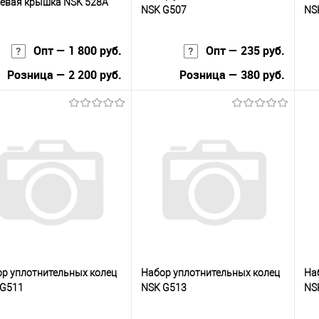
евая крышка NSK 528A
NSK G507
NS
Опт — 1 800 руб.
Опт — 235 руб.
Розница — 2 200 руб.
Розница — 380 руб.
В корзину
В корзину
упить в 1
К
Купить в 1
К
сравнению
клик
сравнению
кли
 избранное
В наличии
В избранное
Под заказ
р уплотнительных колец
Набор уплотнительных колец
На
 G511
NSK G513
NS