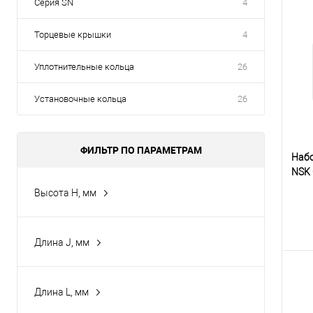
Серия SN
4
Торцевые крышки
4
Уплотнительные кольца
26
Установочные кольца
26
ФИЛЬТР ПО ПАРАМЕТРАМ
Набо
NSK
Высота H, мм
183
210
Длина J, мм
129
230
193
210
Длина L, мм
134
290
500
К