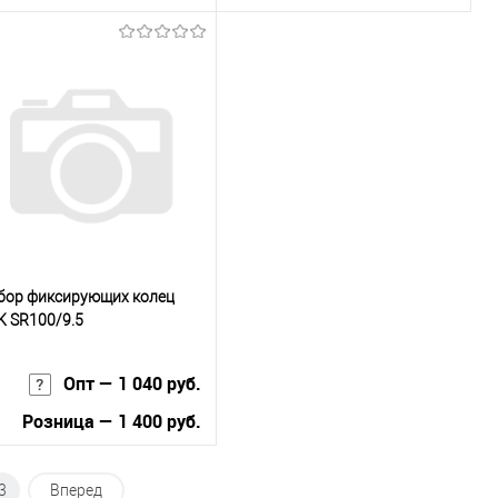
В корзину
В корзину
Купить в 1
К
Купить в 1
К
к
сравнению
клик
сравнению
В избранное
Под заказ
В избранное
Под заказ
бор фиксирующих колец
K SR100/9.5
Опт — 1 040 руб.
Розница — 1 400 руб.
В корзину
3
Вперед