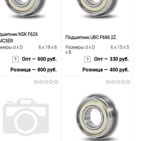
дшипник NSK F626
Подшипник UBC F696 2Z
MC3ER
змеры d x D
6 x 19 x 6
Размеры d x D
6 x 15 x 5
x B
Опт — 600 руб.
Опт — 330 руб.
Розница — 800 руб.
Розница — 400 руб.
В корзину
В корзину
Купить в 1
К
Купить в 1
К
к
сравнению
клик
сравнению
В избранное
Под заказ
В избранное
Под заказ