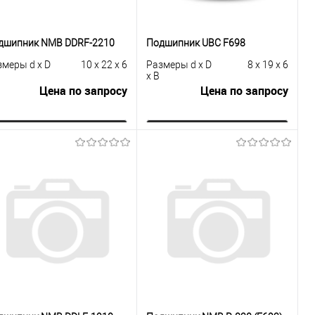
дшипник NMB DDRF-2210
Подшипник UBC F698
змеры d x D
10 x 22 x 6
Размеры d x D
8 x 19 x 6
x B
Цена по запросу
Цена по запросу
Запросить цену
Запросить цену
Купить в 1
К
Купить в 1
К
к
сравнению
клик
сравнению
В избранное
Под заказ
В избранное
Под заказ