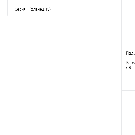
клик
Серия F (фланец) (3)
В
Подш
Разм
x B
К
клик
В