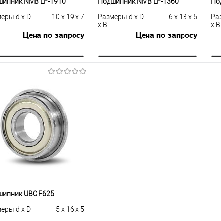
шипник NMB LF-1910
Подшипник NMB LF-1360
По
еры d x D
10 x 19 x 7
Размеры d x D
6 x 13 x 5
Ра
x B
x B
Цена по запросу
Цена по запросу
Запросить цену
Запросить цену
упить в 1
К
Купить в 1
К
сравнению
клик
сравнению
кли
 избранное
Под заказ
В избранное
Под заказ
шипник UBC F625
еры d x D
5 x 16 x 5