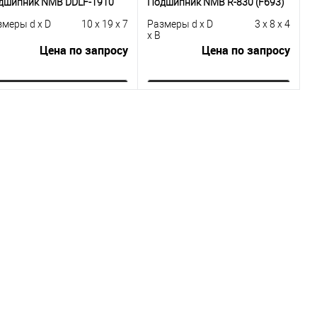
дшипник NMB DDLF-1910
Подшипник NMB R-830 (F693)
змеры d x D
10 x 19 x 7
Размеры d x D
3 x 8 x 4
x B
Цена по запросу
Цена по запросу
Запросить цену
Запросить цену
Купить в 1
К
Купить в 1
К
к
сравнению
клик
сравнению
В избранное
Под заказ
В избранное
Под заказ