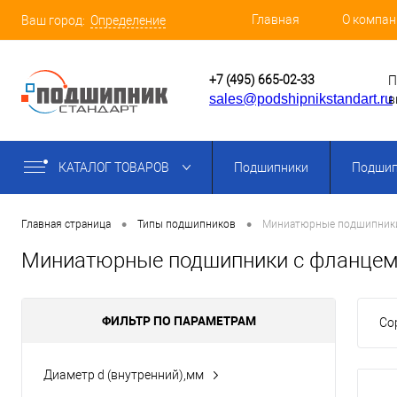
Главная
О компан
Ваш город:
Определение
+7 (495) 665-02-33
П
sales@podshipnikstandart.ru
в
КАТАЛОГ ТОВАРОВ
Подшипники
Подшип
•
•
Главная страница
Типы подшипников
Миниатюрные подшипники
Миниатюрные подшипники с фланце
ФИЛЬТР ПО ПАРАМЕТРАМ
Со
Диаметр d (внутренний),мм
5