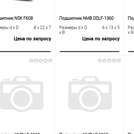
шипник NSK F608
Подшипник NMB DDLF-1360
По
еры d x D
8 x 22 x 7
Размеры d x D
6 x 13 x 5
Ра
x B
x B
Цена по запросу
Цена по запросу
Запросить цену
Запросить цену
упить в 1
К
Купить в 1
К
сравнению
клик
сравнению
кли
 избранное
Под заказ
В избранное
Под заказ