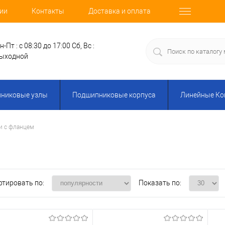
ии
Контакты
Доставка и оплата
н-Пт : с 08:30 до 17:00
Сб, Вс :
ыходной
никовые узлы
Подшипниковые корпуса
Линейные К
 с фланцем
м
ртировать по:
Показать по: