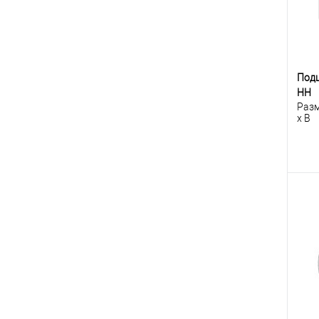
Под
HH
Разм
x B
К
клик
В