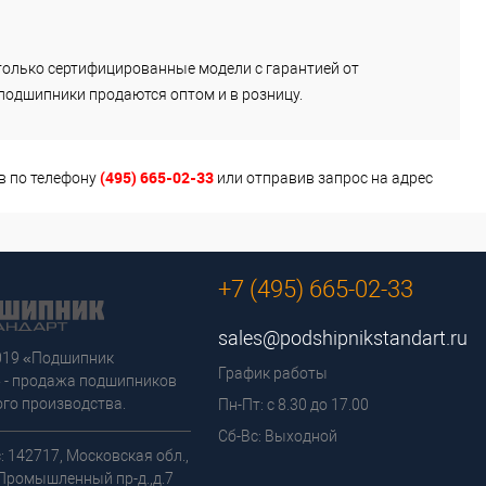
ы только сертифицированные модели с гарантией от
подшипники продаются оптом и в розницу.
(495) 665-02-33
в по телефону
или отправив запрос на адрес
+7 (495) 665-02-33
sales@podshipnikstandart.ru
2019 «Подшипник
График работы
 - продажа подшипников
го производства.
Пн-Пт: с 8.30 до 17.00
Сб-Вс: Выходной
: 142717, Московская обл.,
 Промышленный пр-д.,д.7