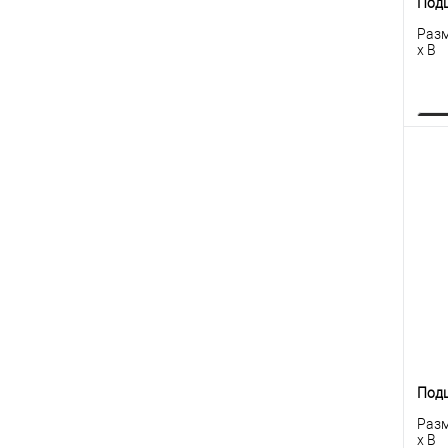
Под
Разм
x B
К
клик
В
Под
Разм
x B