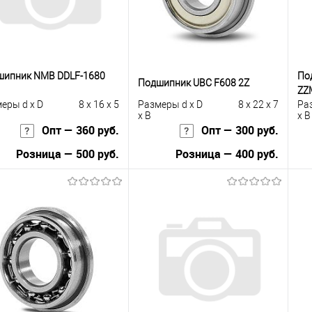
шипник NMB DDLF-1680
По
Подшипник UBC F608 2Z
ZZ
еры d x D
8 x 16 x 5
Размеры d x D
8 x 22 x 7
Ра
x B
x B
Опт — 360 руб.
Опт — 300 руб.
Розница — 500 руб.
Розница — 400 руб.
В корзину
В корзину
упить в 1
К
Купить в 1
К
сравнению
клик
сравнению
кли
 избранное
Под заказ
В избранное
Под заказ