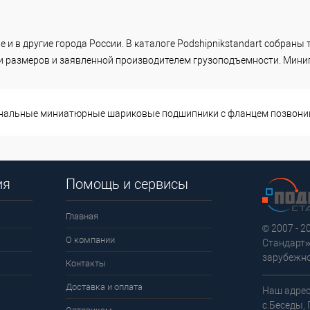
е и в другие города России. В каталоге Podshipnikstandart собран
и размеров и заявленной производителем грузоподъемности. Мини
инальные миниатюрные шариковые подшипники с фланцем позвони
ия
Помощь и сервисы
Главная
© 2007 - 
О компании
Стандарт»
зарубежно
Контакты
Доставка и оплата
Наш адрес
с.Беседы,