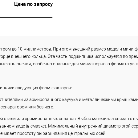
Цена по запросу
Запросить цену
упить в 1
К
сравнению
ром до 10 миллиметров. При этом внешний размер модели мини-ф
 торце внешнего кольца. Эта часть подшипника используется во вр
 избранное
Под заказ
вые отклонения, особенно опасные для миниатюрного формата узла
дшипники следующих форм-факторов:
тнителями из армированного каучука и металлическими крышками
 сепаратором или без него.
стали или хромированных сплавов. Выбор материала связан с выс
анном виде (в смазке). Минимальный внутренний диаметр этой сер
печивает простоту выравнивания центральных осей.