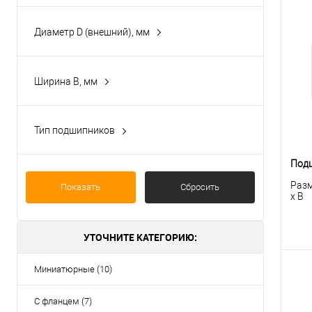
6
Диаметр D (внешний), мм
8
8
10
15
Ширина B, мм
3
19
5
22
6
Тип подшипников
16
7
Миниатюрные с фланцем
Показать ещё 1
Подш
4
Разм
Показать
Сбросить
x B
УТОЧНИТЕ КАТЕГОРИЮ:
Миниатюрные (10)
С фланцем (7)
К