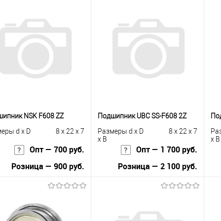
ипник NSK F608 ZZ
Подшипник UBC SS-F608 2Z
По
еры d x D
8 x 22 x 7
Размеры d x D
8 x 22 x 7
Ра
x B
x B
Опт — 700 руб.
Опт — 1 700 руб.
Розница — 900 руб.
Розница — 2 100 руб.
В корзину
В корзину
упить в 1
К
Купить в 1
К