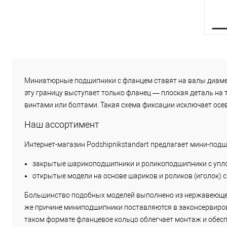
К
клик
Миниатюрные подшипники с фланцем ставят на валы диамет
эту границу выступает только фланец — плоская деталь на
В
винтами или болтами. Такая схема фиксации исключает осе
Наш ассортимент
Интернет-магазин Podshipnikstandart предлагает мини-по
закрытые шарикоподшипники и роликоподшипники с упло
открытые модели на основе шариков и роликов (иголок) с
Большинство подобных моделей выполнено из нержавеющей 
же причине миниподшипники поставляются в законсервиров
таком формате фланцевое кольцо облегчает монтаж и обес