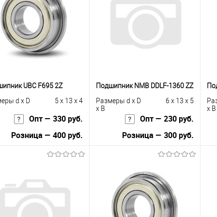
сравнению
клик
сравнению
кли
 избранное
В наличии
В избранное
В наличии
ипник UBC F695 2Z
Подшипник NMB DDLF-1360 ZZ
По
еры d x D
5 x 13 x 4
Размеры d x D
6 x 13 x 5
Ра
x B
x B
Опт — 330 руб.
Опт — 230 руб.
Розница — 400 руб.
Розница — 300 руб.
В корзину
В корзину
упить в 1
К
Купить в 1
К
сравнению
клик
сравнению
кли
 избранное
В наличии
В избранное
Под заказ