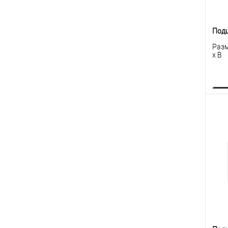
Под
Разм
x B
К
клик
В