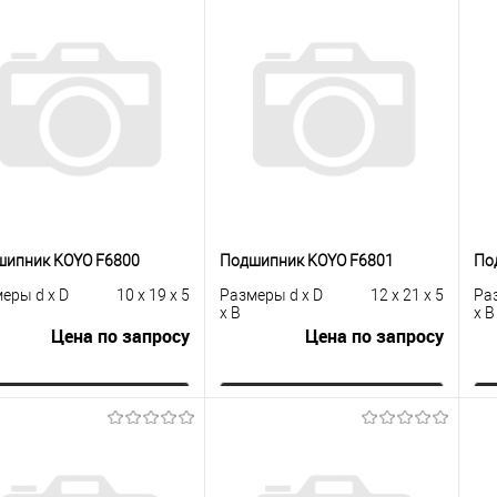
шипник KOYO F6800
Подшипник KOYO F6801
По
еры d x D
10 x 19 x 5
Размеры d x D
12 x 21 x 5
Ра
x B
x B
Цена по запросу
Цена по запросу
Запросить цену
Запросить цену
упить в 1
К
Купить в 1
К