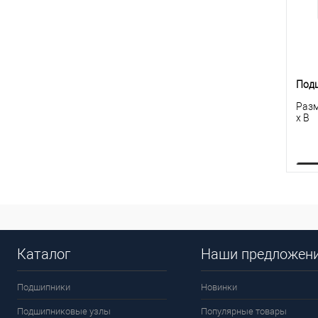
Подш
Разм
x B
К
клик
Каталог
Наши предложен
В
Подшипники
Новинки
Подшипниковые узлы
Популярные товары