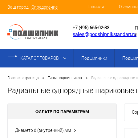
Главная
О компан
Ваш город:
Определение
+7 (495) 665-02-33
П
sales@podshipnikstandart.ru
в
КАТАЛОГ ТОВАРОВ
Подшипники
Подшип
•
•
Главная страница
Типы подшипников
Радиальные однорядные 
Радиальные однорядные шариковые 
ФИЛЬТР ПО ПАРАМЕТРАМ
Со
Диаметр d (внутренний),мм
12