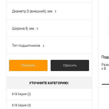
10
Диаметр D (внешний), мм
21
19
Ширина B, мм
5
Тип подшипников
Радиальные однорядные шариковые с
фланцем
Под
Разм
Показать
Сбросить
x B
УТОЧНИТЕ КАТЕГОРИЮ:
618 Серия (2)
К
618 Серия (3)