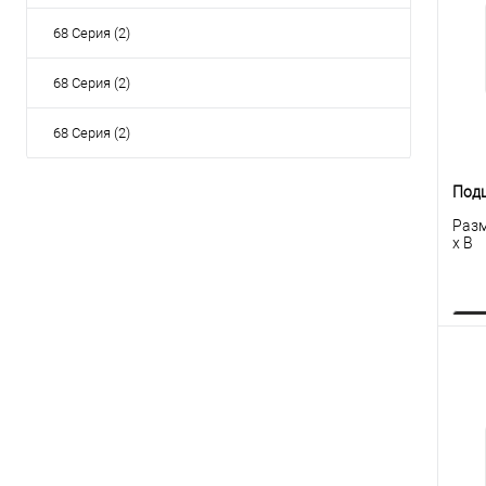
клик
68 Серия (2)
В
68 Серия (2)
68 Серия (2)
Под
Разм
x B
К
клик
В