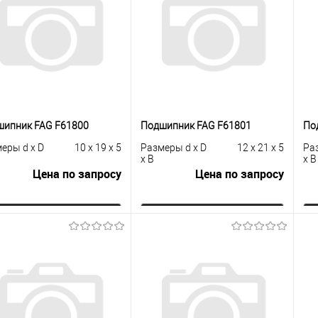
сравнению
клик
сравнению
кли
 избранное
Под заказ
В избранное
Под заказ
шипник FAG F61800
Подшипник FAG F61801
По
еры d x D
10 x 19 x 5
Размеры d x D
12 x 21 x 5
Ра
x B
x B
Цена по запросу
Цена по запросу
Запросить цену
Запросить цену
упить в 1
К
Купить в 1
К
сравнению
клик
сравнению
кли
 избранное
Под заказ
В избранное
Под заказ