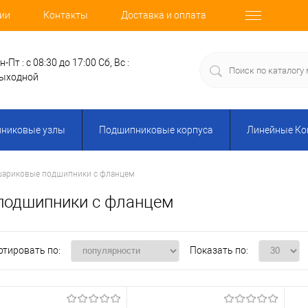
ии
Контакты
Доставка и оплата
н-Пт : с 08:30 до 17:00
Сб, Вс :
ыходной
никовые узлы
Подшипниковые корпуса
Линейные К
шариковые подшипники с фланцем
подшипники с фланцем
ртировать по:
Показать по: