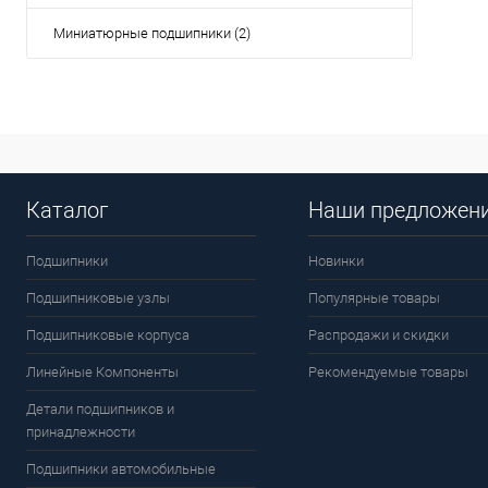
клик
Миниатюрные подшипники (2)
В
Каталог
Наши предложен
Подшипники
Новинки
Подшипниковые узлы
Популярные товары
Подшипниковые корпуса
Распродажи и скидки
Линейные Компоненты
Рекомендуемые товары
Детали подшипников и
принадлежности
Подшипники автомобильные