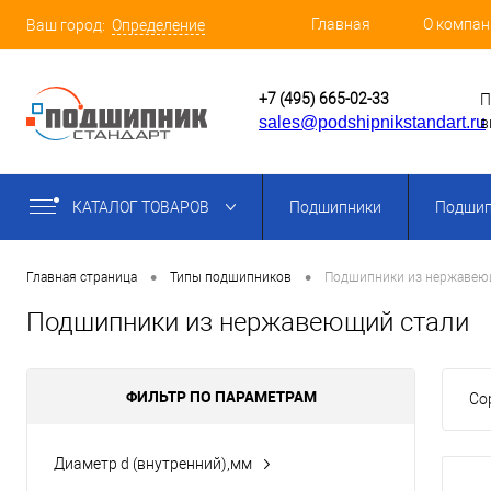
Главная
О компан
Ваш город:
Определение
+7 (495) 665-02-33
П
sales@podshipnikstandart.ru
в
КАТАЛОГ ТОВАРОВ
Подшипники
Подшип
•
•
Главная страница
Типы подшипников
Подшипники из нержавею
Подшипники из нержавеющий стали
ФИЛЬТР ПО ПАРАМЕТРАМ
Со
Диаметр d (внутренний),мм
5