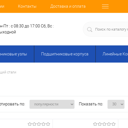
ии
Контакты
Доставка и оплата
н-Пт : с 08:30 до 17:00
Сб, Вс :
ыходной
никовые узлы
Подшипниковые корпуса
Линейные К
щий стали
ртировать по:
Показать по: