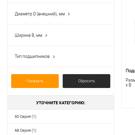
15
Диаметр D (внешний), мм
30
32
4
42
Ширина B, мм
16
5
13
7
Тип подшипников
9
Из нержавеющий стали
Подш
Разм
Показать
Сбросить
x B
УТОЧНИТЕ КАТЕГОРИЮ:
60 Серия (1)
68 Серия (1)
К