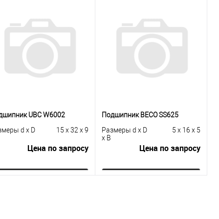
дшипник UBC W6002
Подшипник BECO SS625
змеры d x D
15 x 32 x 9
Размеры d x D
5 x 16 x 5
x B
Цена по запросу
Цена по запросу
Запросить цену
Запросить цену
Купить в 1
К
Купить в 1
К