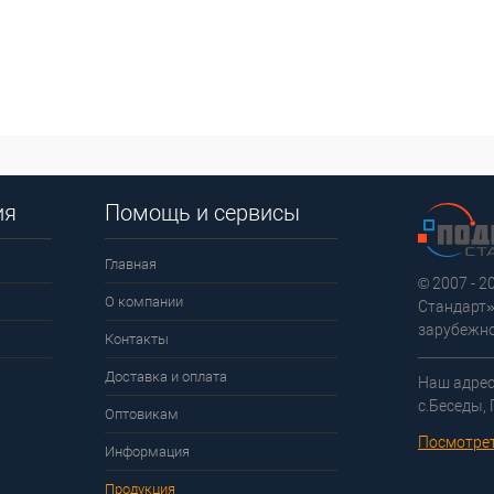
кли
сравнению
клик
сравнению
 избранное
Под заказ
В избранное
Под заказ
ия
Помощь и сервисы
Главная
© 2007 - 
О компании
Стандарт»
зарубежно
Контакты
Доставка и оплата
Наш адрес
с.Беседы,
Оптовикам
Посмотрет
Информация
Продукция