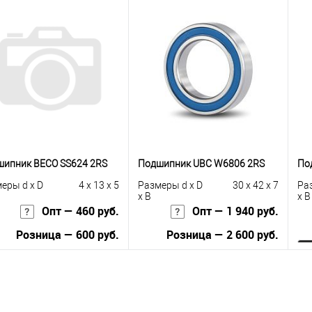
ипник BECO SS624 2RS
Подшипник UBC W6806 2RS
По
еры d x D
4 x 13 x 5
Размеры d x D
30 x 42 x 7
Ра
x B
x B
Опт — 460 руб.
Опт — 1 940 руб.
Розница — 600 руб.
Розница — 2 600 руб.
В корзину
В корзину
упить в 1
К
Купить в 1
К