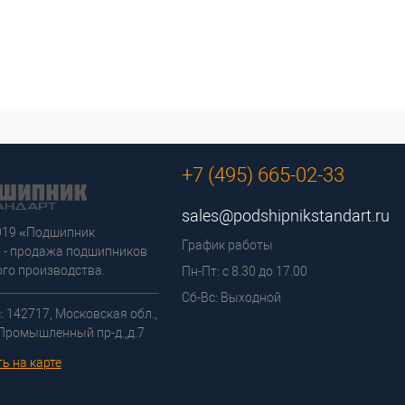
к
сравнению
клик
сравнению
В избранное
Под заказ
В избранное
Под заказ
+7 (495) 665-02-33
sales@podshipnikstandart.ru
2019 «Подшипник
График работы
 - продажа подшипников
го производства.
Пн-Пт: с 8.30 до 17.00
Сб-Вс: Выходной
: 142717, Московская обл.,
 Промышленный пр-д.,д.7
ь на карте