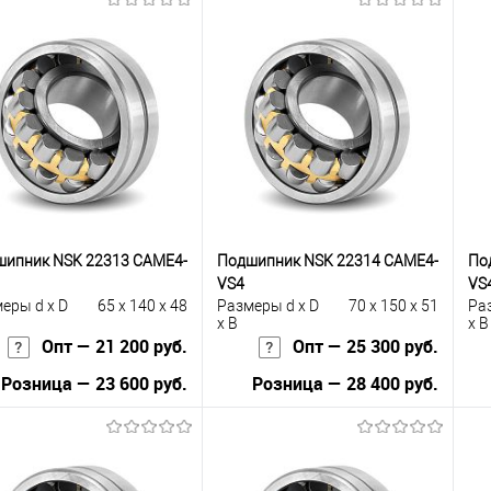
В корзину
В корзину
упить в 1
К
Купить в 1
К
сравнению
клик
сравнению
кли
 избранное
Под заказ
В избранное
Под заказ
шипник NSK 22313 CAME4-
Подшипник NSK 22314 CAME4-
По
VS4
VS
еры d x D
65 x 140 x 48
Размеры d x D
70 x 150 x 51
Ра
x B
x B
Опт — 21 200 руб.
Опт — 25 300 руб.
Розница — 23 600 руб.
Розница — 28 400 руб.
В корзину
В корзину