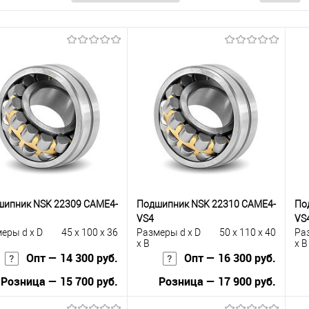
шипник NSK 22309 CAME4-
Подшипник NSK 22310 CAME4-
По
VS4
VS
еры d x D
45 x 100 x 36
Размеры d x D
50 x 110 x 40
Ра
x B
x B
Опт — 14 300 руб.
Опт — 16 300 руб.
Розница — 15 700 руб.
Розница — 17 900 руб.