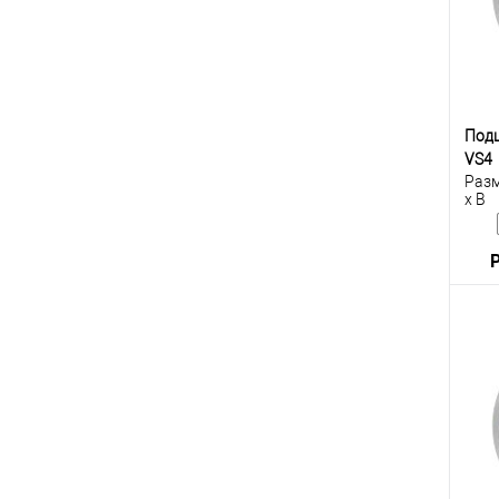
В
Под
VS4
Разм
x B
К
клик
В