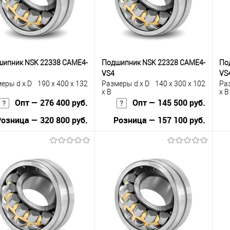
 избранное
Под заказ
В избранное
Под заказ
шипник NSK 22338 CAME4-
Подшипник NSK 22328 CAME4-
По
VS4
VS
еры d x D
190 x 400 x 132
Размеры d x D
140 x 300 x 102
Ра
x B
x B
Опт — 276 400 руб.
Опт — 145 500 руб.
Розница — 320 800 руб.
Розница — 157 100 руб.
В корзину
В корзину
упить в 1
К
Купить в 1
К
сравнению
клик
сравнению
кли
 избранное
Под заказ
В избранное
Под заказ