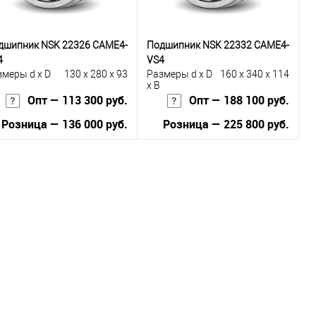
дшипник NSK 22326 CAME4-
Подшипник NSK 22332 CAME4-
4
VS4
змеры d x D
130 x 280 x 93
Размеры d x D
160 x 340 x 114
x B
Опт — 113 300 руб.
Опт — 188 100 руб.
Розница — 136 000 руб.
Розница — 225 800 руб.
В корзину
В корзину
Купить в 1
К
Купить в 1
К
к
сравнению
клик
сравнению
В избранное
Под заказ
В избранное
Под заказ