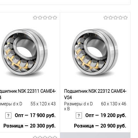
дшипник NSK 22311 CAME4-
Подшипник NSK 22312 CAME4-
4
VS4
змеры d x D
55 x 120 x 43
Размеры d x D
60 x 130 x 46
x B
Опт — 17 900 руб.
Опт — 19 200 руб.
Розница — 20 300 руб.
Розница — 20 900 руб.