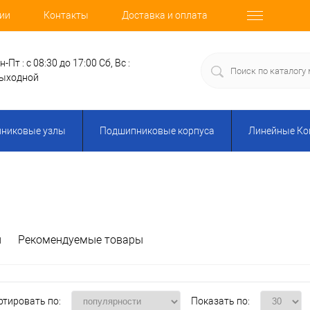
ии
Контакты
Доставка и оплата
н-Пт : с 08:30 до 17:00
Сб, Вс :
ыходной
никовые узлы
Подшипниковые корпуса
Линейные К
и
Рекомендуемые товары
ртировать по:
Показать по: