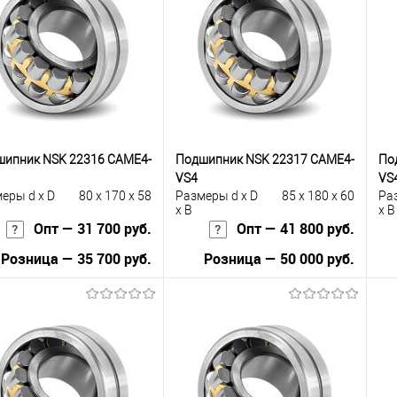
упить в 1
К
Купить в 1
К
сравнению
клик
сравнению
кли
 избранное
Под заказ
В избранное
Под заказ
шипник NSK 22316 CAME4-
Подшипник NSK 22317 CAME4-
По
VS4
VS
еры d x D
80 x 170 x 58
Размеры d x D
85 x 180 x 60
Ра
x B
x B
Опт — 31 700 руб.
Опт — 41 800 руб.
Розница — 35 700 руб.
Розница — 50 000 руб.
В корзину
В корзину
упить в 1
К
Купить в 1
К
сравнению
клик
сравнению
кли