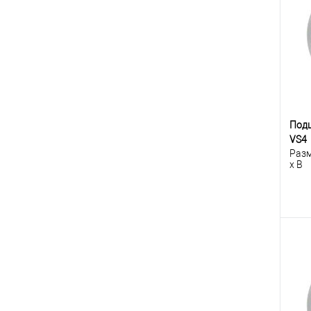
К
клик
В
Под
VS4
Разм
x B
К
клик