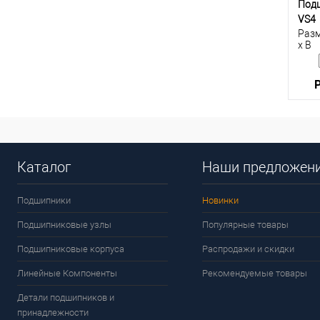
Под
VS4
Разм
x B
К
Каталог
Наши предложен
клик
В
Подшипники
Новинки
Подшипниковые узлы
Популярные товары
Подшипниковые корпуса
Распродажи и скидки
Линейные Компоненты
Рекомендуемые товары
Детали подшипников и
принадлежности