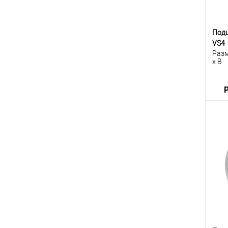
Под
VS4
Разм
x B
К
клик
В