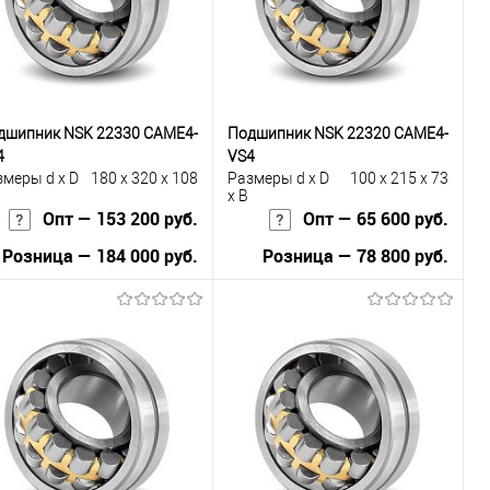
В избранное
Под заказ
В избранное
Под заказ
дшипник NSK 22330 CAME4-
Подшипник NSK 22320 CAME4-
4
VS4
змеры d x D
180 x 320 x 108
Размеры d x D
100 x 215 x 73
x B
Опт — 153 200 руб.
Опт — 65 600 руб.
Розница — 184 000 руб.
Розница — 78 800 руб.
В корзину
В корзину
Купить в 1
К
Купить в 1
К
к
сравнению
клик
сравнению
В избранное
В наличии
В избранное
Под заказ