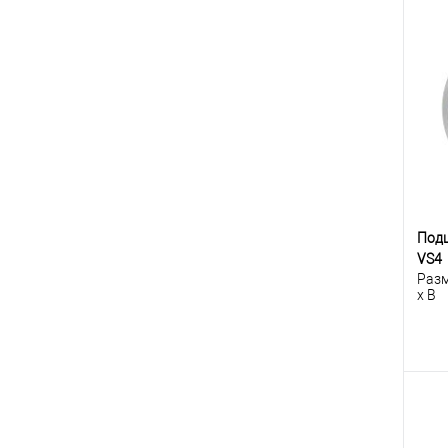
К
клик
В
Под
VS4
Разм
x B