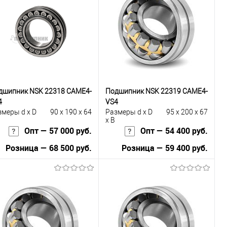
Купить в 1
К
к
сравнению
В избранное
Под заказ
дшипник NSK 22318 CAME4-
Подшипник NSK 22319 CAME4-
4
VS4
змеры d x D
90 x 190 x 64
Размеры d x D
95 x 200 x 67
x B
Опт — 57 000 руб.
Опт — 54 400 руб.
Розница — 68 500 руб.
Розница — 59 400 руб.
В корзину
В корзину
Купить в 1
К
Купить в 1
К
к
сравнению
клик
сравнению