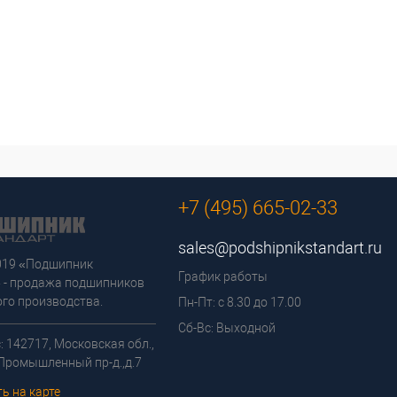
+7 (495) 665-02-33
sales@podshipnikstandart.ru
2019 «Подшипник
График работы
 - продажа подшипников
го производства.
Пн-Пт: с 8.30 до 17.00
Сб-Вс: Выходной
: 142717, Московская обл.,
 Промышленный пр-д.,д.7
ь на карте