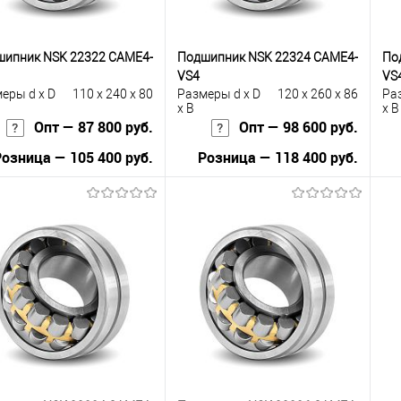
шипник NSK 22322 CAME4-
Подшипник NSK 22324 CAME4-
По
VS4
VS
еры d x D
110 x 240 x 80
Размеры d x D
120 x 260 x 86
Ра
x B
x B
Опт — 87 800 руб.
Опт — 98 600 руб.
Розница — 105 400 руб.
Розница — 118 400 руб.
В корзину
В корзину
упить в 1
К
Купить в 1
К
сравнению
клик
сравнению
кли
 избранное
Под заказ
В избранное
В наличии