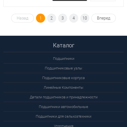
цену
Назад
1
2
3
4
10
Вперед
Каталог
Подшипники
Подшипниковые узлы
Подшипниковые корпуса
Линейные Компоненты
Детали подшипников и принадлежности
Подшипники автомобильные
Подшипники для сельхозтехники
Уплотнения