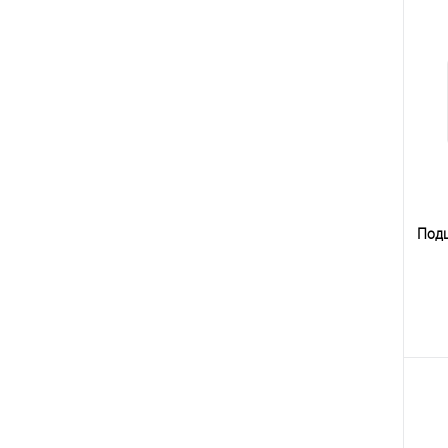
К
клик
В
Под
К