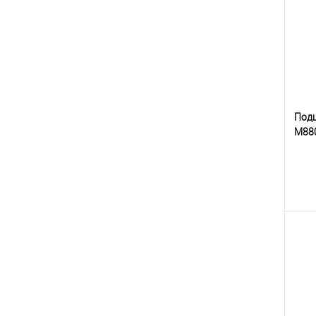
клик
В
Под
M88
К
клик
В