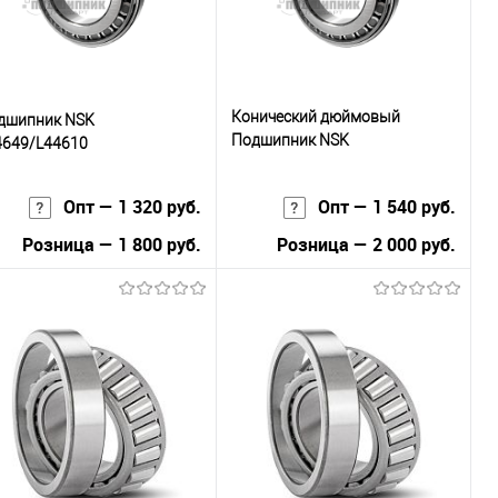
Конический дюймовый
дшипник NSK
Подшипник NSK
4649/L44610
LM12749/LM12710
Опт — 1 320 руб.
Опт — 1 540 руб.
Розница — 1 800 руб.
Розница — 2 000 руб.
В корзину
В корзину
Купить в 1
К
Купить в 1
К
к
сравнению
клик
сравнению
В избранное
В наличии
В избранное
В наличии