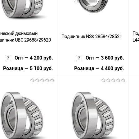
ический дюймовый
По
Подшипник NSK 28584/28521
шипник UBC 29688/29620
L4
Опт — 4 200 руб.
Опт — 3 600 руб.
Розница — 5 100 руб.
Розница — 4 400 руб.
В корзину
В корзину
упить в 1
К
Купить в 1
К
сравнению
клик
сравнению
кли
 избранное
В наличии
В избранное
В наличии