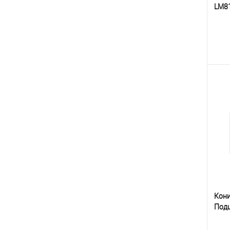
LM8
К
клик
В
Кон
Под