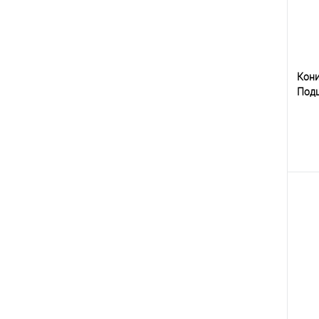
Кон
Под
К
клик
В