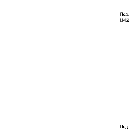
Под
LM6
К
клик
В
Под