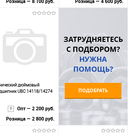
Розница — 8 100 руб.
Розница — 4 600 руб.
В корзину
В корзину
Купить в 1
К
Купить в 1
К
ЗАТРУДНЯЕТЕСЬ
к
сравнению
клик
сравнению
С ПОДБОРОМ?
В избранное
В наличии
В избранное
В наличии
НУЖНА
ПОМОЩЬ?
нический дюймовый
ПОДОБРАТЬ
дшипник UBC 14118/14274
Опт — 2 200 руб.
Розница — 2 800 руб.