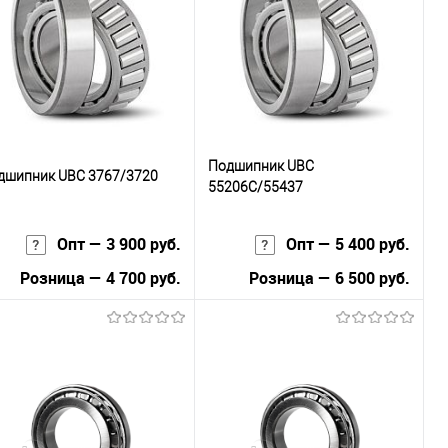
к
сравнению
клик
сравнению
В избранное
В наличии
В избранное
В наличии
Подшипник UBC
дшипник UBC 3767/3720
55206C/55437
Опт — 3 900 руб.
Опт — 5 400 руб.
Розница — 4 700 руб.
Розница — 6 500 руб.
В корзину
В корзину
Купить в 1
К
Купить в 1
К
к
сравнению
клик
сравнению
В избранное
В наличии
В избранное
В наличии