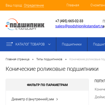
Главная
О компан
Ваш город:
Определение
+7 (495) 665-02-33
П
sales@podshipnikstandart.ru
в
КАТАЛОГ ТОВАРОВ
Подшипники
Подшип
•
•
Главная страница
Типы подшипников
Конические роликовые п
Конические роликовые подшипники
ПОПУЛ
ФИЛЬТР ПО ПАРАМЕТРАМ
Конич
Дюймо
Диаметр d (внутренний),мм
19