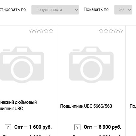
ртировать по:
Показать по:
ический дюймовый
Подшипник UBC 566S/563
По
шипник UBC
7049/LM67010
Опт — 1 600 руб.
Опт — 6 900 руб.