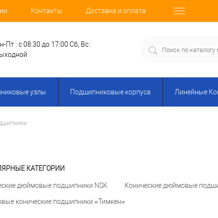
ии
Контакты
Доставка и оплата
н-Пт : с 08:30 до 17:00
Сб, Вс :
ыходной
никовые узлы
Подшипниковые корпуса
Линейные К
одшипники
ЯРНЫЕ КАТЕГОРИИ
еские дюймовые подшипники NSK
Конические дюймовые подш
вые конические подшипники «Тимкен»