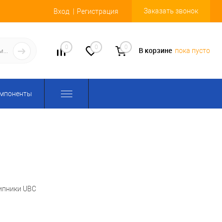
Заказать звонок
Вход
Регистрация
0
0
0
В корзине
пока пусто
омпоненты
ипники UBC