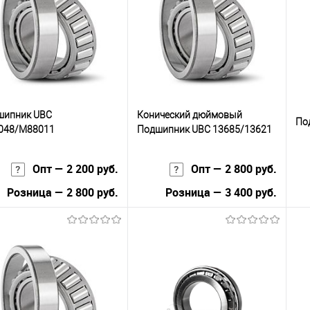
сравнению
клик
сравнению
кли
 избранное
В наличии
В избранное
В наличии
шипник UBC
Конический дюймовый
По
048/M88011
Подшипник UBC 13685/13621
Опт — 2 200 руб.
Опт — 2 800 руб.
Розница — 2 800 руб.
Розница — 3 400 руб.
В корзину
В корзину
упить в 1
К
Купить в 1
К
сравнению
клик
сравнению
кли
 избранное
В наличии
В избранное
В наличии