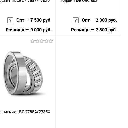
дшипник UBC 47687/47620
Подшипник UBC 362
Опт — 7 500 руб.
Опт — 2 300 руб.
Розница — 9 000 руб.
Розница — 2 800 руб.
В корзину
В корзину
Купить в 1
К
Купить в 1
К
к
сравнению
клик
сравнению
В избранное
В наличии
В избранное
В наличии
дшипник UBC 2788A/2735X