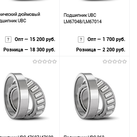
нический дюймовый
Подшипник UBC
дшипник UBC
LM67048/LM67014
13840/H913810
Опт — 15 200 руб.
Опт — 1 700 руб.
Розница — 18 300 руб.
Розница — 2 200 руб.
В корзину
В корзину
Купить в 1
К
Купить в 1
К
к
сравнению
клик
сравнению
В избранное
В наличии
В избранное
В наличии