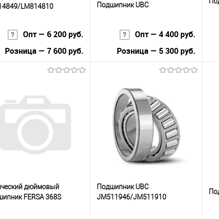
По
Подшипник UBC
14849/LM814810
HM89440/HM89410
Опт — 6 200 руб.
Опт — 4 400 руб.
Розница — 7 600 руб.
Розница — 5 300 руб.
В корзину
В корзину
упить в 1
К
Купить в 1
К
сравнению
клик
сравнению
кли
 избранное
В наличии
В избранное
В наличии
ический дюймовый
Подшипник UBC
По
шипник FERSA 368S
JM511946/JM511910