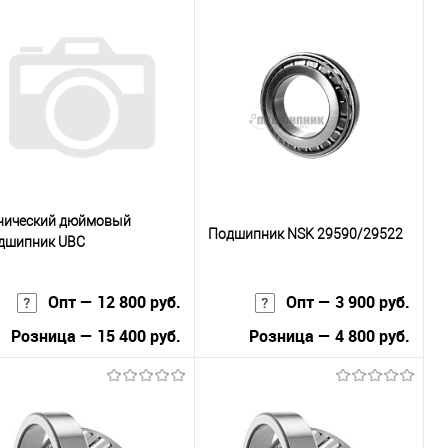
В корзину
Купить в 1
К
к
сравнению
В избранное
В наличии
нический дюймовый
Подшипник NSK 29590/29522
дшипник UBC
516449C/HM516410
Опт — 12 800 руб.
Опт — 3 900 руб.
Розница — 15 400 руб.
Розница — 4 800 руб.
В корзину
В корзину
Купить в 1
К
Купить в 1
К