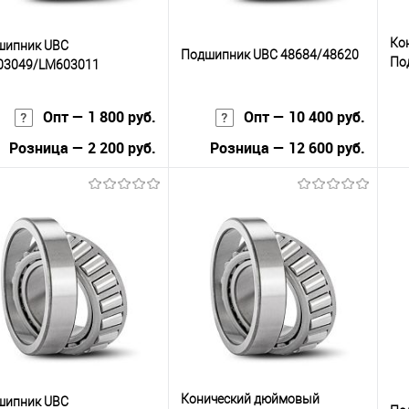
Ко
шипник UBC
Подшипник UBC 48684/48620
По
03049/LM603011
H9
Опт — 1 800 руб.
Опт — 10 400 руб.
Розница — 2 200 руб.
Розница — 12 600 руб.
В корзину
В корзину
упить в 1
К
Купить в 1
К
сравнению
клик
сравнению
кли
 избранное
В наличии
В избранное
В наличии
Конический дюймовый
шипник UBC