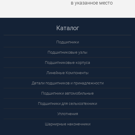
в указанное место
Каталог
Подшипники
Подшипниковые узлы
Подшипниковые корпуса
Линейные Компоненты
Детали подшипников и принадлежности
Подшипники автомобильные
Подшипники для сельхозтехники
Уплотнения
Шарнирные наконечники