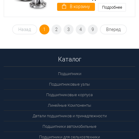
В корзину
Подробнее
Назад
1
2
3
4
9
Вперед
Каталог
Подшипники
Подшипниковые узлы
Подшипниковые корпуса
Линейные Компоненты
Детали подшипников и принадлежности
Подшипники автомобильные
Подшипники для сельхозтехники