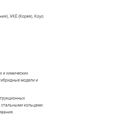
я), VKE (Корея), Koyo
х и химических
 гибридные модели и
нструкционных
со стальными кольцами
ивания.