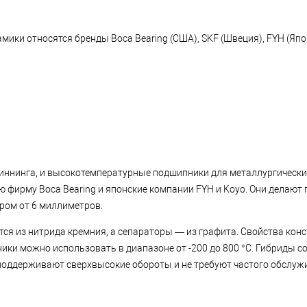
и относятся бренды Boca Bearing (США), SKF (Швеция), FYH (Япони
иннинга, и высокотемпературные подшипники для металлургически
фирму Boca Bearing и японские компании FYH и Koyo. Они делают
ром от 6 миллиметров.
тся из нитрида кремния, а сепараторы — из графита. Свойства ко
ки можно использовать в диапазоне от -200 до 800 °C. Гибриды 
и поддерживают сверхвысокие обороты и не требуют частого обслуж