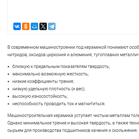
В современном машиностроении под керамикой понимают особы
нитридов, оксидов циркония и алюминия, тугоплавких металлич
близкую к предельным показателям твердость;
максимально возможную жесткость;
низкие коэффициенты трения;
низкую удельную плотность (и вес);
высокую износостойкость;
неспособность проводить ток и магнититься.
Машиностроительная керамика уступает чистым металлам тольк
Однако минимальное трение и высокая твердость, а также тех
сырьем для производства подшипников качения и скольжения.