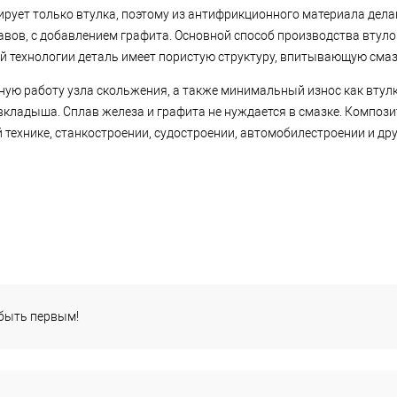
ирует только втулка, поэтому из антифрикционного материала дела
авов, с добавлением графита. Основной способ производства втуло
й технологии деталь имеет пористую структуру, впитывающую смаз
ую работу узла скольжения, а также минимальный износ как втулки
вкладыша. Сплав железа и графита не нуждается в смазке. Компо
технике, станкостроении, судостроении, автомобилестроении и дру
 быть первым!