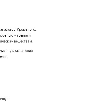
аналогов. Кроме того,
рует силу трения и
мическим веществам.
имент узлов качения
ели:
нишу в