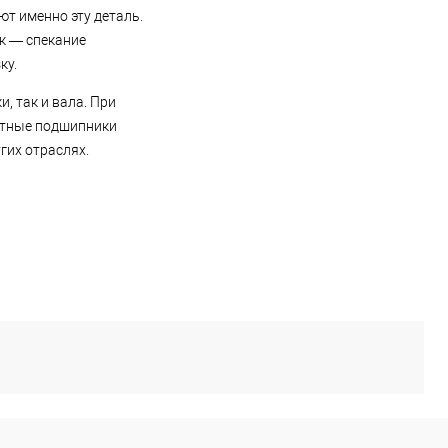
ют именно эту деталь.
к — спекание
ку.
, так и вала. При
зитные подшипники
гих отраслях.