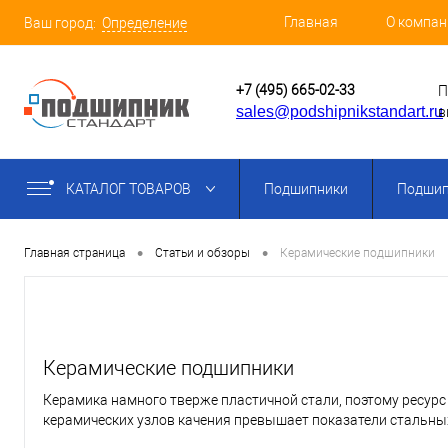
Главная
О компан
Ваш город:
Определение
+7 (495) 665-02-33
П
sales@podshipnikstandart.ru
в
КАТАЛОГ ТОВАРОВ
Подшипники
Подшип
•
•
Главная страница
Статьи и обзоры
Керамические подшипники
Керамические подшипники
Керамика намного тверже пластичной стали, поэтому ресур
керамических узлов качения превышает показатели стальны