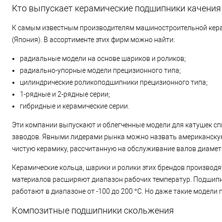
Кто выпускает керамические подшипники качения
К самым известным производителям машиностроительной керамик
(Япония). В ассортименте этих фирм можно найти:
радиальные модели на основе шариков и роликов;
радиально-упорные модели прецизионного типа;
цилиндрические роликоподшипники прецизионного типа;
1-рядные и 2-рядные серии;
гибридные и керамические серии.
Эти компании выпускают и облегченные модели для катушек сп
заводов. Явными лидерами рынка можно назвать американскую 
чистую керамику, рассчитанную на обслуживание валов диамет
Керамические кольца, шарики и ролики этих брендов производя
материалов расширяют диапазон рабочих температур. Подшипни
работают в диапазоне от -100 до 200 °C. Но даже такие модел
Композитные подшипники скольжения