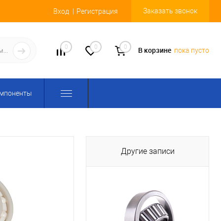
Заказать звонок
Вход
Регистрация
0
0
0
В корзине
пока пусто
омпоненты
Другие записи