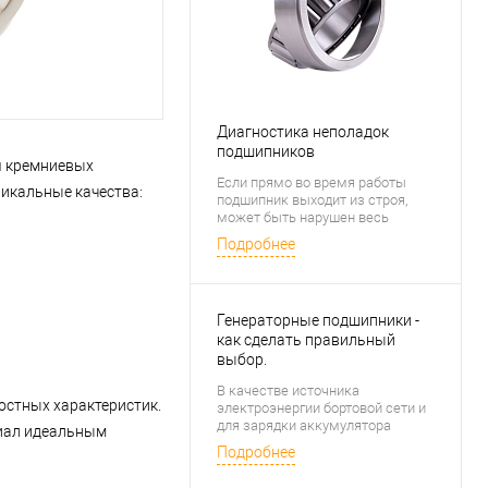
Диагностика неполадок
подшипников
я кремниевых
Если прямо во время работы
никальные качества:
подшипник выходит из строя,
может быть нарушен весь
производственный цикл. По этой
Подробнее
причине очень важно суметь
распознать и вовремя
предотвратить потенциальную
поломку. Выявить проблему
Генераторные подшипники -
поможет своевременная
ревизия неисправностей
как сделать правильный
корпуса.
выбор.
В качестве источника
остных характеристик.
электроэнергии бортовой сети и
для зарядки аккумулятора
риал идеальным
автомобиля выступают
Подробнее
генераторы. Для удержания вала
ротора этого узла используются