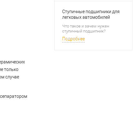
специализированные
подшипники.
Ступичные подшипники для
легковых автомобилей
Что такое и зачем нужен
ступичный подшипник?
Подробнее
керамических
ие только
ом случае
 сепаратором