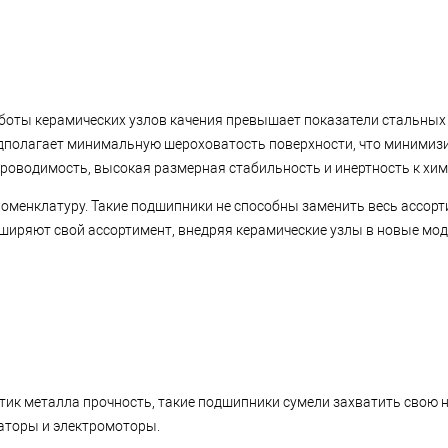
боты керамических узлов качения превышает показатели стальных 
едполагает минимальную шероховатость поверхности, что минимизи
проводимость, высокая размерная стабильность и инертность к хи
оменклатуру. Такие подшипники не способны заменить весь ассорт
ширяют свой ассортимент, внедряя керамические узлы в новые мод
тик металла прочность, такие подшипники сумели захватить свою 
раторы и электромоторы.