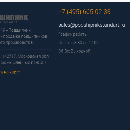
+7 (495) 665-02-33
sales@podshipnikstandart.ru
2019 «Подшипник
График работы
 - продажа подшипников
го производства.
Пн-Пт: с 8.30 до 17.00
Сб-Вс: Выходной
: 142717, Московская обл.,
 Промышленный пр-д.,д.7
ь на карте