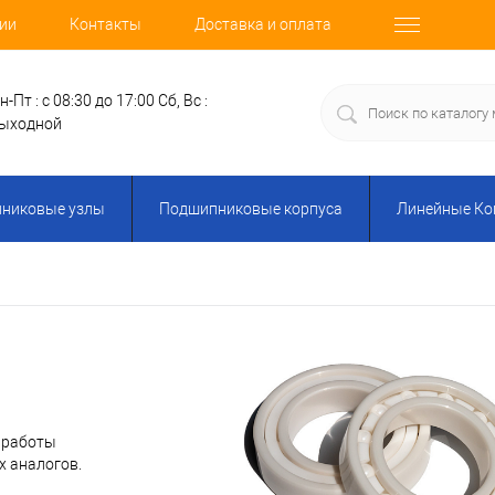
ии
Контакты
Доставка и оплата
н-Пт : с 08:30 до 17:00
Сб, Вс :
ыходной
никовые узлы
Подшипниковые корпуса
Линейные К
с работы
х аналогов.