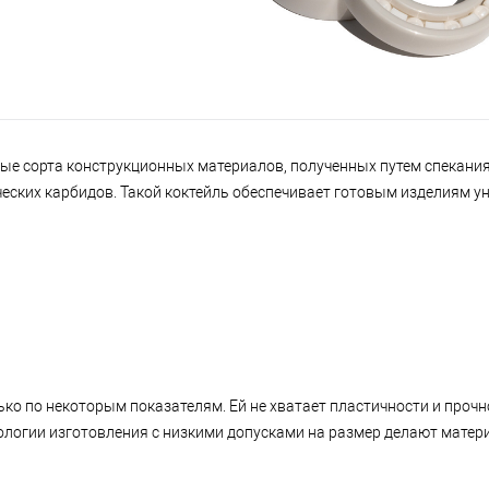
е сорта конструкционных материалов, полученных путем спекани
еских карбидов. Такой коктейль обеспечивает готовым изделиям у
о по некоторым показателям. Ей не хватает пластичности и прочн
нологии изготовления с низкими допусками на размер делают мате