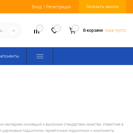
Заказать звонок
Вход
Регистрация
0
0
0
В корзине
пока пусто
омпоненты
м наследием инноваций и высокими стандартами качества. Известная в
ая шариковые подшипники, герметичные подшипники и компоненты