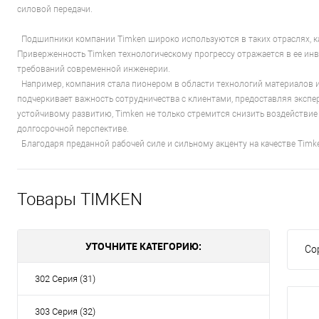
силовой передачи.
Подшипники компании Timken широко используются в таких отраслях, как
Приверженность Timken технологическому прогрессу отражается в ее ин
требований современной инженерии.
Например, компания стала пионером в области технологий материалов и 
подчеркивает важность сотрудничества с клиентами, предоставляя эксп
устойчивому развитию, Timken не только стремится снизить воздействи
долгосрочной перспективе.
Благодаря преданной рабочей силе и сильному акценту на качестве Tim
Товары TIMKEN
УТОЧНИТЕ КАТЕГОРИЮ:
Со
302 Серия (31)
303 Серия (32)