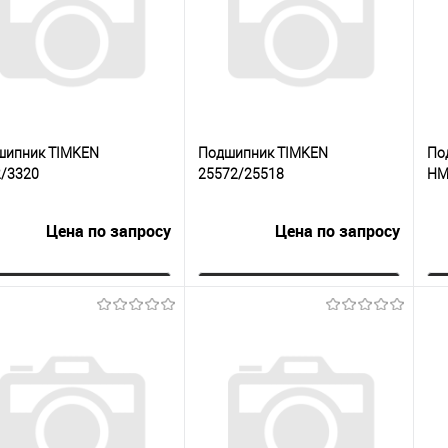
 избранное
Под заказ
В избранное
Под заказ
шипник TIMKEN
Подшипник TIMKEN
По
2/3320
25572/25518
HM
Цена по запросу
Цена по запросу
Запросить цену
Запросить цену
упить в 1
К
Купить в 1
К
сравнению
клик
сравнению
кли
 избранное
Под заказ
В избранное
Под заказ