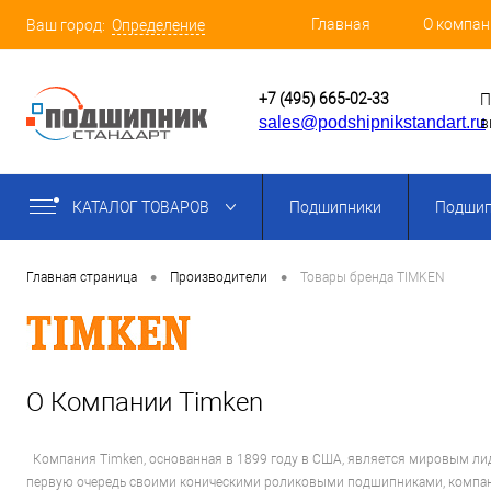
Главная
О компан
Ваш город:
Определение
+7 (495) 665-02-33
П
sales@podshipnikstandart.ru
в
КАТАЛОГ ТОВАРОВ
Подшипники
Подшип
•
•
Главная страница
Производители
Товары бренда TIMKEN
О Компании Timken
Компания Timken, основанная в 1899 году в США, является мировым ли
первую очередь своими коническими роликовыми подшипниками, компан