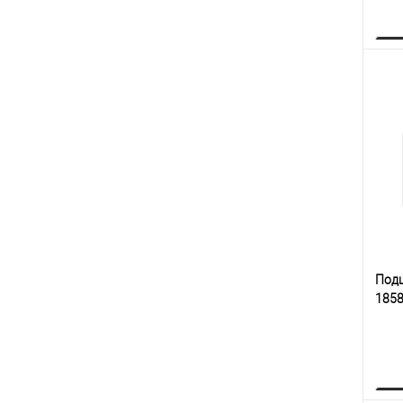
К
клик
В
Под
185