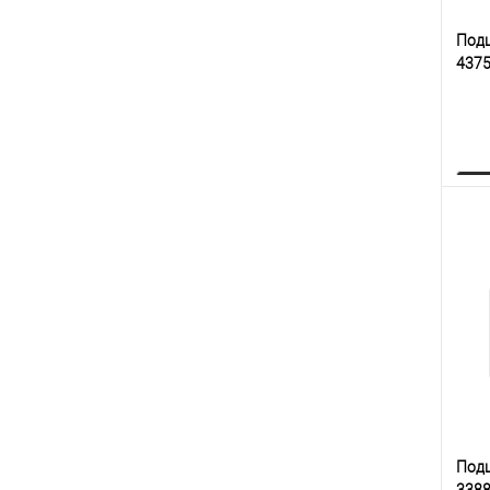
Под
437
К
клик
В
Под
338