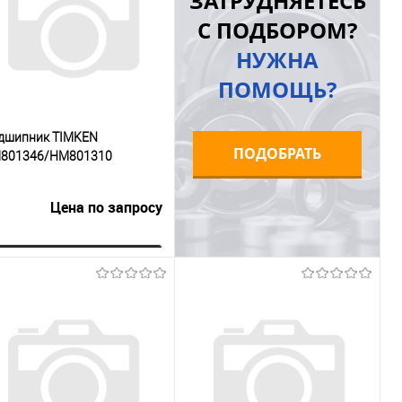
ЗАТРУДНЯЕТЕСЬ
В избранное
Под заказ
В избранное
Под заказ
С ПОДБОРОМ?
НУЖНА
ПОМОЩЬ?
дшипник TIMKEN
ПОДОБРАТЬ
801346/HM801310
Цена по запросу
Запросить цену
Купить в 1
К
к
сравнению
В избранное
Под заказ