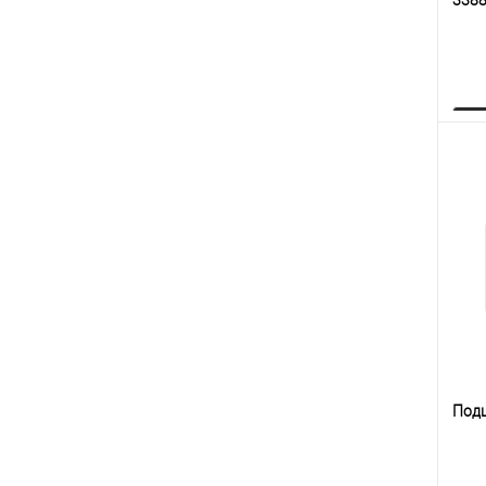
К
клик
В
Под