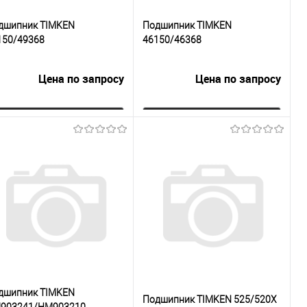
дшипник TIMKEN
Подшипник TIMKEN
150/49368
46150/46368
Цена по запросу
Цена по запросу
Запросить цену
Запросить цену
Купить в 1
К
Купить в 1
К
к
сравнению
клик
сравнению
В избранное
Под заказ
В избранное
Под заказ
дшипник TIMKEN
Подшипник TIMKEN 525/520X
903241/HM903210