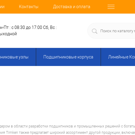
ии
Контакты
Доставка и оплата
н-Пт : с 08:30 до 17:00
Сб, Вс :
ыходной
никовые узлы
Подшипниковые корпуса
Линейные К
дером в области разработки подшипников и промышленных решений с богаты
ия Timken также предлагает широкий ассортимент другой продукции, включ