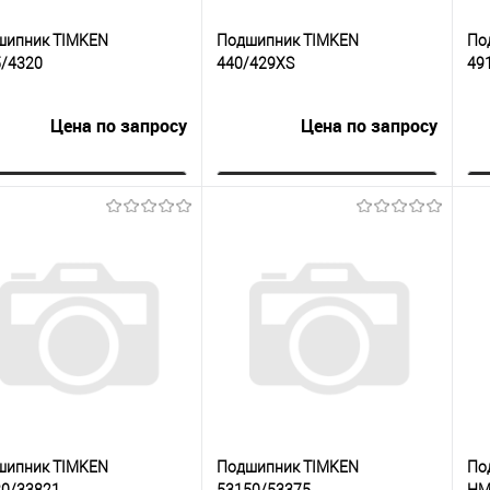
шипник TIMKEN
Подшипник TIMKEN
По
5/4320
440/429XS
49
Цена по запросу
Цена по запросу
Запросить цену
Запросить цену
упить в 1
К
Купить в 1
К
сравнению
клик
сравнению
кли
 избранное
Под заказ
В избранное
Под заказ
шипник TIMKEN
Подшипник TIMKEN
По
80/33821
53150/53375
HM