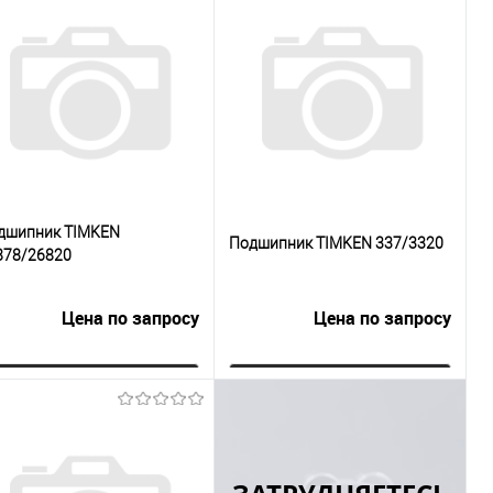
дшипник TIMKEN
Подшипник TIMKEN 337/3320
878/26820
Цена по запросу
Цена по запросу
Запросить цену
Запросить цену
Купить в 1
К
Купить в 1
К
к
сравнению
клик
сравнению