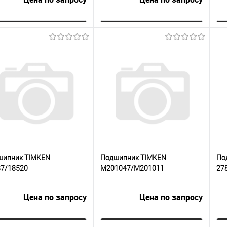
Запросить цену
Запросить цену
упить в 1
К
Купить в 1
К
сравнению
клик
сравнению
кли
 избранное
Под заказ
В избранное
Под заказ
шипник TIMKEN
Подшипник TIMKEN
По
87/18520
M201047/M201011
27
Цена по запросу
Цена по запросу