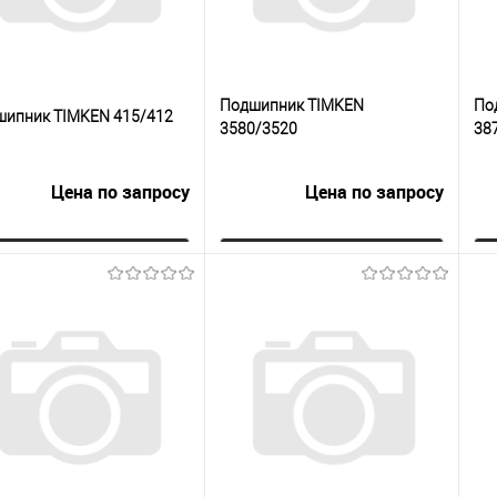
Подшипник TIMKEN
По
шипник TIMKEN 415/412
3580/3520
38
Цена по запросу
Цена по запросу
Запросить цену
Запросить цену
упить в 1
К
Купить в 1
К
сравнению
клик
сравнению
кли
 избранное
Под заказ
В избранное
Под заказ