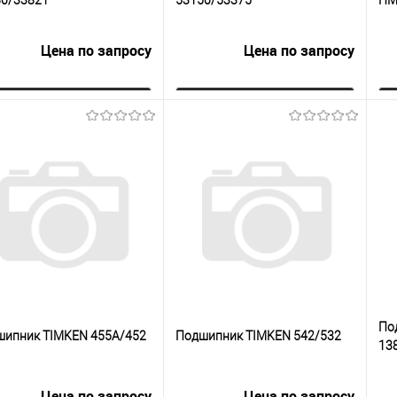
Цена по запросу
Цена по запросу
Запросить цену
Запросить цену
упить в 1
К
Купить в 1
К
сравнению
клик
сравнению
кли
 избранное
Под заказ
В избранное
Под заказ
По
шипник TIMKEN 455A/452
Подшипник TIMKEN 542/532
13
Цена по запросу
Цена по запросу