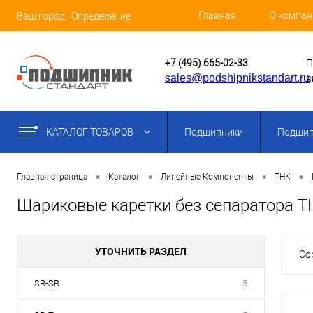
Главная
О компан
Ваш город:
Определение
+7 (495) 665-02-33
П
sales@podshipnikstandart.ru
в
КАТАЛОГ ТОВАРОВ
Подшипники
Подшип
•
•
•
•
Главная страница
Каталог
Линейные Компоненты
THK
Шариковые каретки без сепаратора T
УТОЧНИТЬ РАЗДЕЛ
Со
SR-SB
5