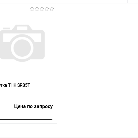
Запросить цену
Запросить цену
упить в 1
К
Купить в 1
К
сравнению
клик
сравнению
кли
 избранное
Под заказ
В избранное
Под заказ
тка THK SR85T
Цена по запросу
Запросить цену