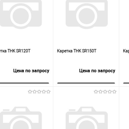
сравнению
клик
сравнению
кли
 избранное
Под заказ
В избранное
Под заказ
тка THK SR120T
Каретка THK SR150T
Ка
Цена по запросу
Цена по запросу
Запросить цену
Запросить цену
упить в 1
К
Купить в 1
К
сравнению
клик
сравнению
кли
 избранное
Под заказ
В избранное
Под заказ