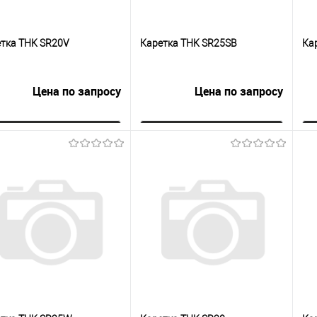
тка THK SR20V
Каретка THK SR25SB
Ка
Цена по запросу
Цена по запросу
Запросить цену
Запросить цену
упить в 1
К
Купить в 1
К
сравнению
клик
сравнению
кли
 избранное
Под заказ
В избранное
Под заказ