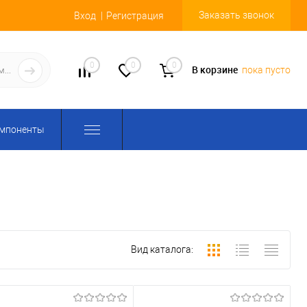
Заказать звонок
Вход
Регистрация
0
0
0
В корзине
пока пусто
омпоненты
Вид каталога: