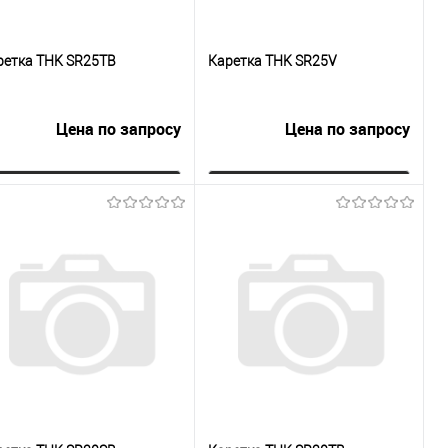
ретка THK SR25TB
Каретка THK SR25V
Цена по запросу
Цена по запросу
Запросить цену
Запросить цену
Купить в 1
К
Купить в 1
К
к
сравнению
клик
сравнению
В избранное
Под заказ
В избранное
Под заказ