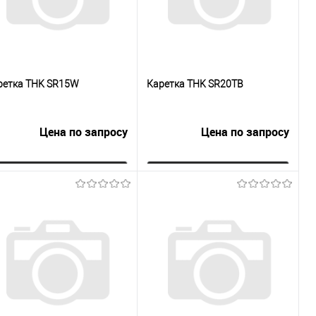
ретка THK SR15W
Каретка THK SR20TB
Цена по запросу
Цена по запросу
Запросить цену
Запросить цену
Купить в 1
К
Купить в 1
К
к
сравнению
клик
сравнению
В избранное
Под заказ
В избранное
Под заказ