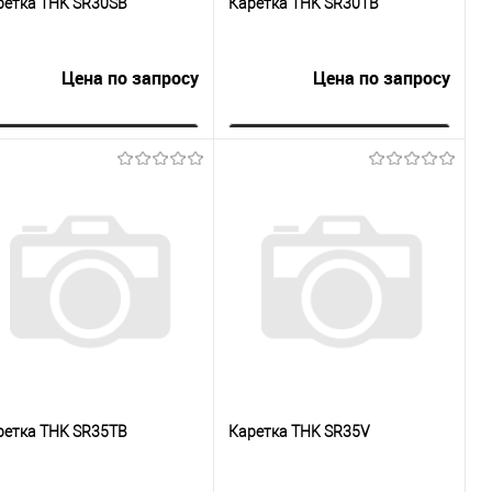
ретка THK SR30SB
Каретка THK SR30TB
Цена по запросу
Цена по запросу
Запросить цену
Запросить цену
Купить в 1
К
Купить в 1
К
к
сравнению
клик
сравнению
В избранное
Под заказ
В избранное
Под заказ
ретка THK SR35TB
Каретка THK SR35V