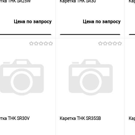
етка THK SR25W
Каретка THK SR30
Ка
Цена по запросу
Цена по запросу
Запросить цену
Запросить цену
упить в 1
К
Купить в 1
К
сравнению
клик
сравнению
кли
 избранное
Под заказ
В избранное
Под заказ
тка THK SR30V
Каретка THK SR35SB
Ка