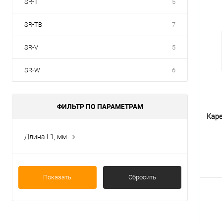
SR-T
5
SR-TB
7
SR-V
5
SR-W
6
ФИЛЬТР ПО ПАРАМЕТРАМ
Каре
Длина L1, мм
83
235
Показать
Сбросить
280
126
194,6
К