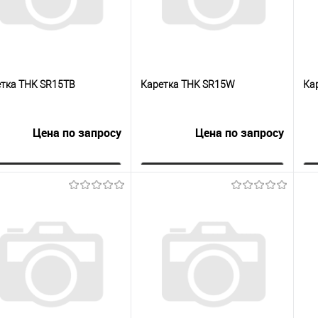
тка THK SR15TB
Каретка THK SR15W
Ка
Цена по запросу
Цена по запросу
Запросить цену
Запросить цену
упить в 1
К
Купить в 1
К
сравнению
клик
сравнению
кли
 избранное
Под заказ
В избранное
Под заказ