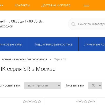
ии
Контакты
Доставка и оплата
н-Пт : с 08:30 до 17:00
Сб, Вс :
ыходной
никовые узлы
Подшипниковые корпуса
Линейные К
•
Шариковые каретки без сепаратора
Серия SR
HK серия SR в Москве
ртировать по:
Показать по: