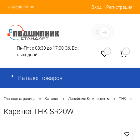
Определение
Вход
Регистрация
Заказать звонок
Пн-Пт : с 08:30 до 17:00
Сб, Вс :
0
0
выходной
Каталог товаров
•
•
•
•
Главная страница
Каталог
Линейные Компоненты
THK
Ша
Каретка THK SR20W