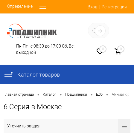
Определение
Вход
Регистрация
Заказать звонок
Пн-Пт : с 08:30 до 17:00
Сб, Вс :
0
0
выходной
Каталог товаров
•
•
•
•
Главная страница
Каталог
Подшипники
EZO
Миниатюрны
6 Серия в Москве
Уточнить раздел