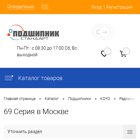
Определение
Вход
Регистрация
Заказать звонок
Пн-Пт : с 08:30 до 17:00
Сб, Вс :
0
0
выходной
Каталог товаров
•
•
•
•
Главная страница
Каталог
Подшипники
KOYO
Радиальны
69 Серия в Москве
Уточнить раздел