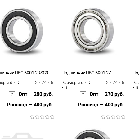
ипник UBC 6901 2RSС3
Подшипник UBC 6901 2Z
По
еры d x D
12 x 24 x 6
Размеры d x D
12 x 24 x 6
Ра
x B
x B
Опт — 290 руб.
Опт — 270 руб.
Розница — 400 руб.
Розница — 400 руб.
В корзину
В корзину
упить в 1
К
Купить в 1
К