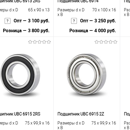
ипник UBC 6913 2RS
Подшипник UBC 6914
По
еры d x D
65 x 90 x 13
Размеры d x D
70 x 100 x 16
Ра
x B
x B
Опт — 3 100 руб.
Опт — 3 250 руб.
Розница — 3 800 руб.
Розница — 4 000 руб.
В корзину
В корзину
упить в 1
К
Купить в 1
К
сравнению
клик
сравнению
кли
 избранное
В наличии
В избранное
В наличии
ипник UBC 6915 2RS
Подшипник UBC 6915 2Z
По
еры d x D
75 x 99,9 x 16
Размеры d x D
75 x 99,9 x 16
Ра
x B
x B