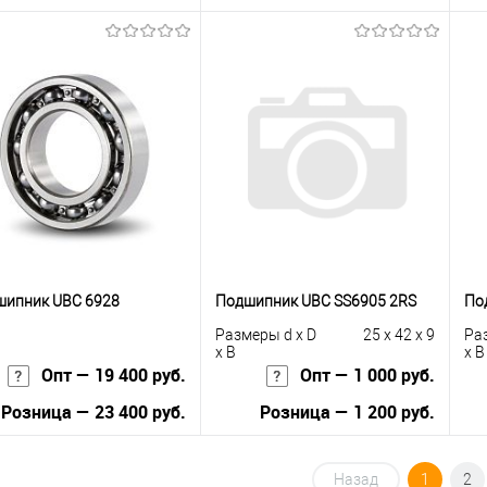
В корзину
В корзину
упить в 1
К
Купить в 1
К
сравнению
клик
сравнению
кли
 избранное
В наличии
В избранное
В наличии
шипник UBC 6928
Подшипник UBC SS6905 2RS
По
Размеры d x D
25 x 42 x 9
Ра
x B
x B
Опт — 19 400 руб.
Опт — 1 000 руб.
Розница — 23 400 руб.
Розница — 1 200 руб.
В корзину
В корзину
Назад
1
2