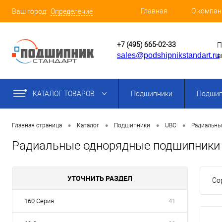
Главная
О компан
Ваш город:
Определение
+7 (495) 665-02-33
П
sales@podshipnikstandart.ru
в
КАТАЛОГ ТОВАРОВ
Подшипники
Подшип
•
•
•
•
Главная страница
Каталог
Подшипники
UBC
Радиальны
Радиальные однорядные подшипники 
УТОЧНИТЬ РАЗДЕЛ
Со
160 Серия
41