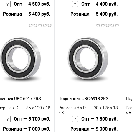
Опт — 4 500 руб.
Опт — 4 400 руб.
Розница — 5 400 руб.
Розница — 5 400 руб.
В корзину
В корзину
упить в 1
К
Купить в 1
К
сравнению
клик
сравнению
кли
 избранное
В наличии
В избранное
В наличии
ипник UBC 6917 2RS
Подшипник UBC 6918 2RS
По
еры d x D
85 x 120 x 18
Размеры d x D
90 x 125 x 18
Ра
x B
x B
Опт — 5 700 руб.
Опт — 7 500 руб.
Розница — 7 000 руб.
Розница — 9 000 руб.