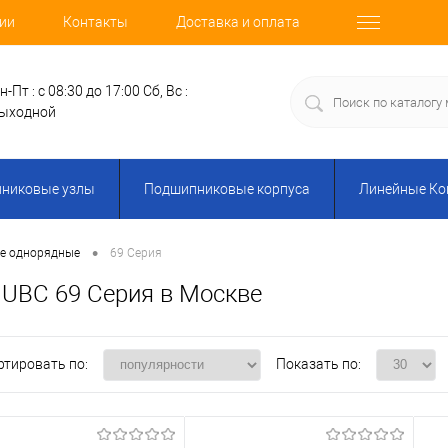
ии
Контакты
Доставка и оплата
н-Пт : с 08:30 до 17:00
Сб, Вс :
ыходной
никовые узлы
Подшипниковые корпуса
Линейные К
•
е однорядные
69 Серия
UBC 69 Серия в Москве
ртировать по:
Показать по: