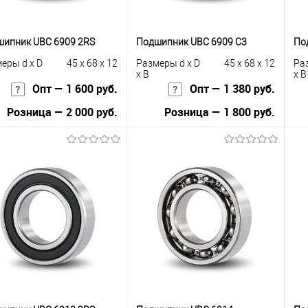
ипник UBC 6909 2RS
Подшипник UBC 6909 C3
По
еры d x D
45 x 68 x 12
Размеры d x D
45 x 68 x 12
Ра
x B
x B
Опт — 1 600 руб.
Опт — 1 380 руб.
Розница — 2 000 руб.
Розница — 1 800 руб.
В корзину
В корзину
упить в 1
К
Купить в 1
К
сравнению
клик
сравнению
кли
 избранное
В наличии
В избранное
В наличии