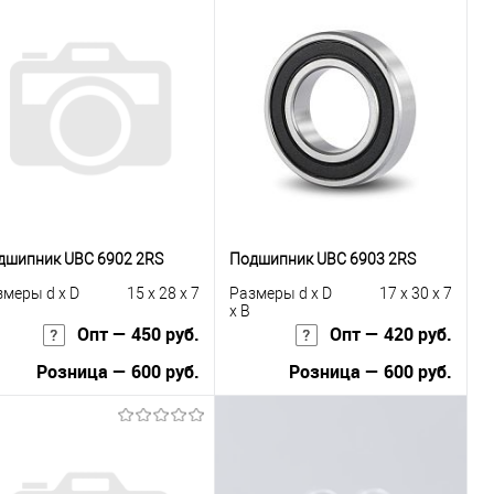
дшипник UBC 6902 2RS
Подшипник UBC 6903 2RS
змеры d x D
15 x 28 x 7
Размеры d x D
17 x 30 x 7
x B
Опт — 450 руб.
Опт — 420 руб.
Розница — 600 руб.
Розница — 600 руб.
В корзину
В корзину
Купить в 1
К
Купить в 1
К