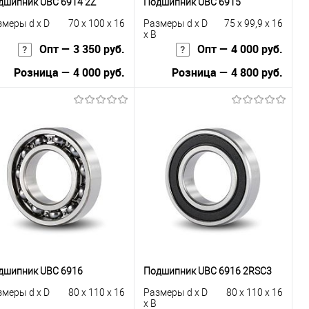
дшипник UBC 6914 2Z
Подшипник UBC 6915
змеры d x D
70 x 100 x 16
Размеры d x D
75 x 99,9 x 16
x B
Опт — 3 350 руб.
Опт — 4 000 руб.
Розница — 4 000 руб.
Розница — 4 800 руб.
В корзину
В корзину
Купить в 1
К
Купить в 1
К
к
сравнению
клик
сравнению
В избранное
В наличии
В избранное
В наличии
дшипник UBC 6916
Подшипник UBC 6916 2RSС3
змеры d x D
80 x 110 x 16
Размеры d x D
80 x 110 x 16
x B