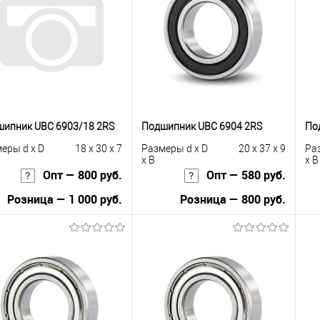
сравнению
клик
сравнению
кли
 избранное
В наличии
В избранное
В наличии
ипник UBC 6903/18 2RS
Подшипник UBC 6904 2RS
По
еры d x D
18 x 30 x 7
Размеры d x D
20 x 37 x 9
Ра
x B
x B
Опт — 800 руб.
Опт — 580 руб.
Розница — 1 000 руб.
Розница — 800 руб.
В корзину
В корзину
упить в 1
К
Купить в 1
К
сравнению
клик
сравнению
кли
 избранное
В наличии
В избранное
В наличии