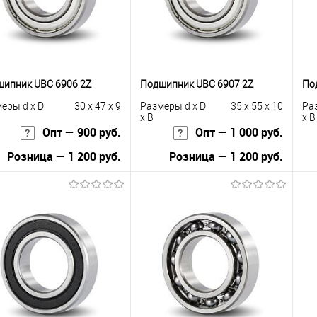
ипник UBC 6906 2Z
Подшипник UBC 6907 2Z
По
еры d x D
30 x 47 x 9
Размеры d x D
35 x 55 x 10
Ра
x B
x B
Опт — 900 руб.
Опт — 1 000 руб.
Розница — 1 200 руб.
Розница — 1 200 руб.
В корзину
В корзину
упить в 1
К
Купить в 1
К
сравнению
клик
сравнению
кли
 избранное
В наличии
В избранное
В наличии