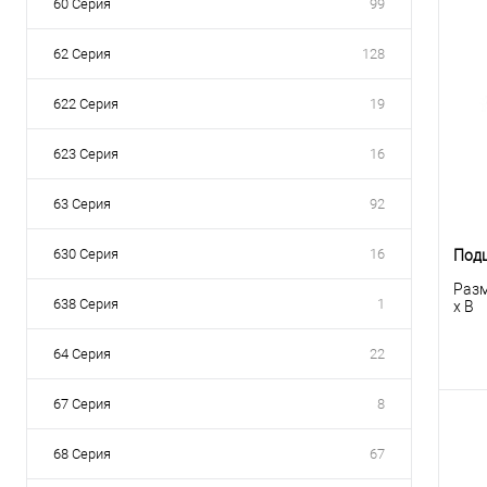
60 Серия
99
62 Серия
128
622 Серия
19
623 Серия
16
63 Серия
92
630 Серия
16
Подш
Разм
638 Серия
1
x B
64 Серия
22
67 Серия
8
68 Серия
67
К