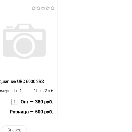
В корзину
В корзину
Купить в 1
К
Купить в 1
К
к
сравнению
клик
сравнению
В избранное
В наличии
В избранное
В наличии
дшипник UBC 6900 2RS
змеры d x D
10 x 22 x 6
Опт — 380 руб.
Розница — 500 руб.
В корзину
Вперед