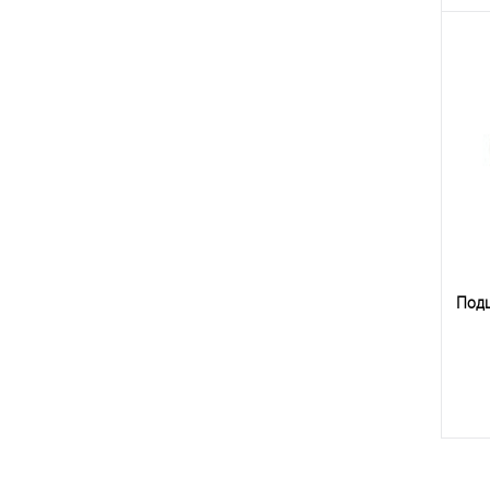
К
клик
В
Под