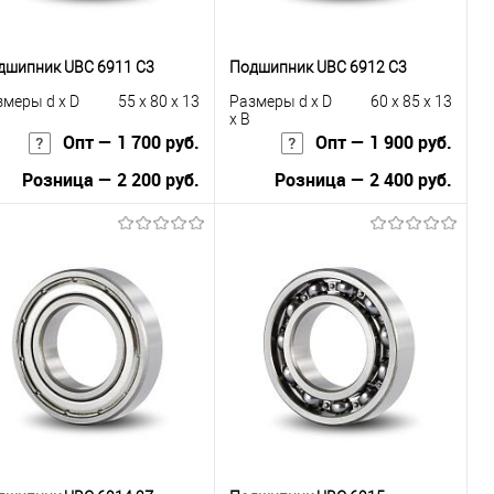
дшипник UBC 6911 C3
Подшипник UBC 6912 C3
змеры d x D
55 x 80 x 13
Размеры d x D
60 x 85 x 13
x B
Опт — 1 700 руб.
Опт — 1 900 руб.
Розница — 2 200 руб.
Розница — 2 400 руб.
В корзину
В корзину
Купить в 1
К
Купить в 1
К
к
сравнению
клик
сравнению
В избранное
В наличии
В избранное
В наличии