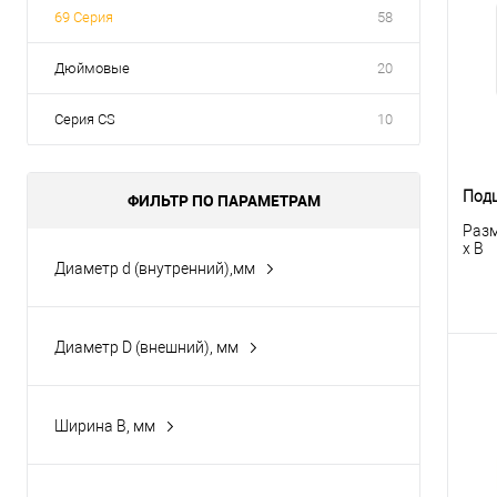
69 Серия
58
клик
В
Дюймовые
20
Серия CS
10
Подш
ФИЛЬТР ПО ПАРАМЕТРАМ
Разм
x B
Диаметр d (внутренний),мм
15
12
Диаметр D (внешний), мм
10
22
17
24
Ширина B, мм
К
20
28
6
клик
Показать ещё 17
42
7
В