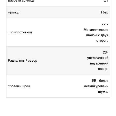
шт
Базовая единица
F626
Артикул
ZZ -
Металлические
Тип уплотнения
шайбы с двух
сторон.
C3-
увеличенный
Радиальный зазор
внутренний
зазор.
ER - более
низкий уровень
Уровень шума
шума.