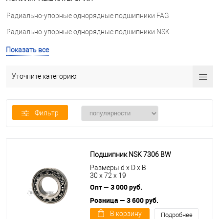
Радиально-упорные однорядные подшипники FAG
Радиально-упорные однорядные подшипники NSK
Радиально-упорные однорядные подшипники UBC
Показать все
Радиально-упорные однорядные подшипники NTN
Уточните категорию:
Фильтр
Подшипник NSK 7306 BW
Размеры d x D x B
30 x 72 x 19
Опт — 3 000 руб.
Розница — 3 600 руб.
В корзину
Подробнее