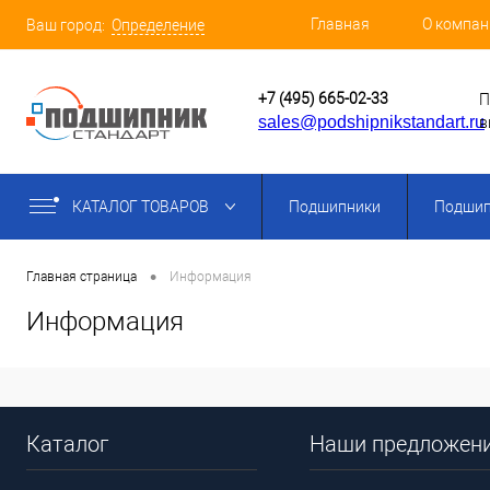
Главная
О компан
Ваш город:
Определение
+7 (495) 665-02-33
П
sales@podshipnikstandart.ru
в
КАТАЛОГ ТОВАРОВ
Подшипники
Подшип
•
Главная страница
Информация
Информация
Каталог
Наши предложен