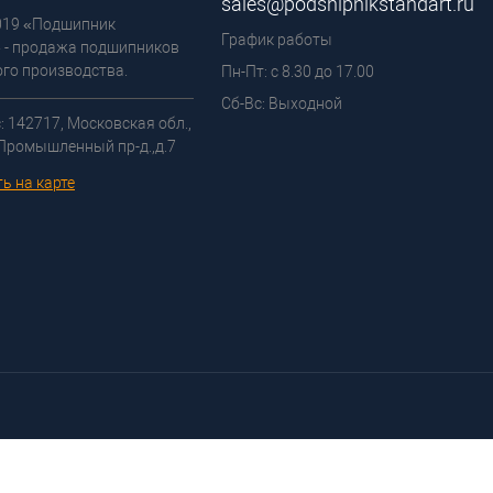
sales@podshipnikstandart.ru
2019 «Подшипник
График работы
 - продажа подшипников
го производства.
Пн-Пт: с 8.30 до 17.00
Сб-Вс: Выходной
: 142717, Московская обл.,
 Промышленный пр-д.,д.7
ь на карте