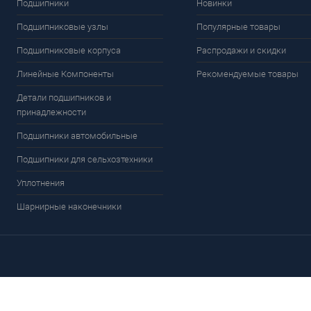
Подшипники
Новинки
Подшипниковые узлы
Популярные товары
Подшипниковые корпуса
Распродажи и скидки
Линейные Компоненты
Рекомендуемые товары
Детали подшипников и
принадлежности
Подшипники автомобильные
Подшипники для сельхозтехники
Уплотнения
Шарнирные наконечники