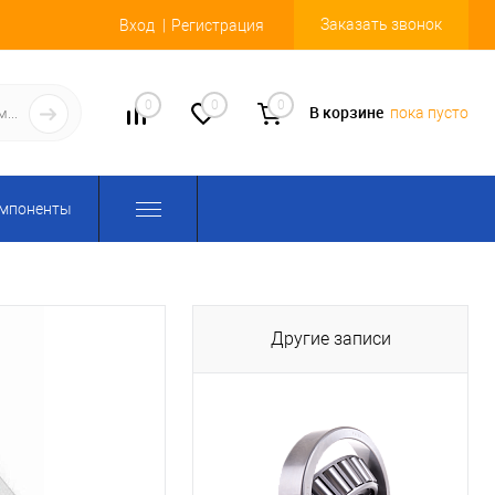
Заказать звонок
Вход
Регистрация
0
0
0
В корзине
пока пусто
омпоненты
Другие записи