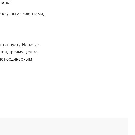
налог.
с круглыми фланцами,
 нагрузку. Наличие
ения, преимущества
пают ординарным