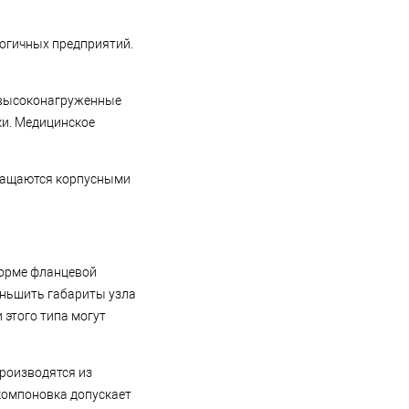
логичных предприятий.
а высоконагруженные
ки. Медицинское
снащаются корпусными
форме фланцевой
еньшить габариты узла
этого типа могут
роизводятся из
компоновка допускает