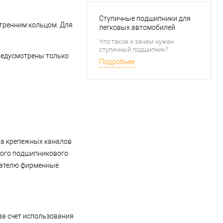
специализированные
подшипники.
Ступичные подшипники для
утренним кольцом. Для
легковых автомобилей
Что такое и зачем нужен
ступичный подшипник?
редусмотрены только
Подробнее
тва крепежных каналов
кого подшипникового
упателю фирменные
за счет использования