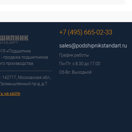
+7 (495) 665-02-33
sales@podshipnikstandart.ru
2019 «Подшипник
График работы
 - продажа подшипников
го производства.
Пн-Пт: с 8.30 до 17.00
Сб-Вс: Выходной
: 142717, Московская обл.,
 Промышленный пр-д.,д.7
ь на карте