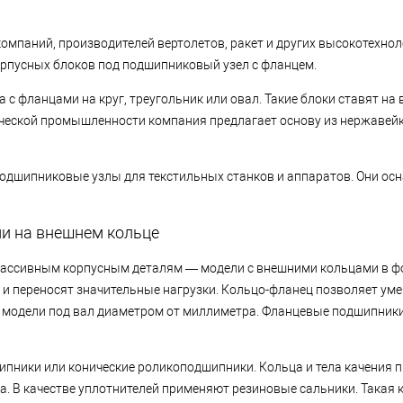
мпаний, производителей вертолетов, ракет и других высокотехно
орпусных блоков под подшипниковый узел с фланцем.
 с фланцами на круг, треугольник или овал. Такие блоки ставят н
ической промышленности компания предлагает основу из нержавей
подшипниковые узлы для текстильных станков и аппаратов. Они о
и на внешнем кольце
массивным корпусным деталям — модели с внешними кольцами в 
и переносят значительные нагрузки. Кольцо-фланец позволяет ум
 модели под вал диаметром от миллиметра. Фланцевые подшипники 
ники или конические роликоподшипники. Кольца и тела качения п
а. В качестве уплотнителей применяют резиновые сальники. Такая 