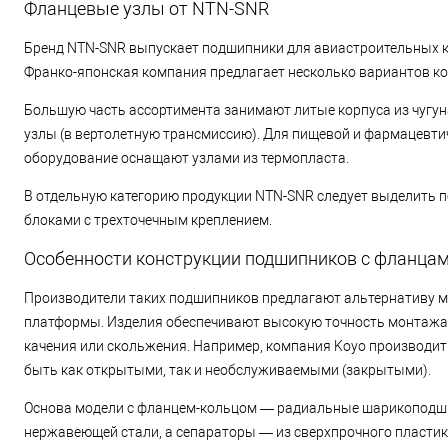
Фланцевые узлы от NTN-SNR
Бренд NTN-SNR выпускает подшипники для авиастроительных ко
Франко-японская компания предлагает несколько вариантов к
Большую часть ассортимента занимают литые корпуса из чугуна
узлы (в вертолетную трансмиссию). Для пищевой и фармацевт
оборудование оснащают узлами из термопласта.
В отдельную категорию продукции NTN-SNR следует выделить 
блоками с трехточечным креплением.
Особенности конструкции подшипников с фланцам
Производители таких подшипников предлагают альтернативу 
платформы. Изделия обеспечивают высокую точность монтажа 
качения или скольжения. Например, компания Koyo производит
быть как открытыми, так и необслуживаемыми (закрытыми).
Основа модели с фланцем-кольцом — радиальные шарикоподшип
нержавеющей стали, а сепараторы — из сверхпрочного пластик