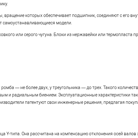
ику.
ы, вращение которых обеспечивает подшипник, соединяют с его вн
ют самоустанавливающиеся модели.
вкого или серого чугуна. Блоки из нержавейки или термопласта п
ромба — не более двух, у треугольника — до трех. Такого количес
евым и радиальным биением. Эксплуатационные характеристики та
производители патентуют свои инженерные решения, предлагая пок
а Y-типа. Она рассчитана на компенсацию отклонения осей валов 