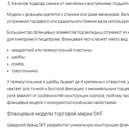
Каналов подвода смазки от масленки к внутреннему подшипн
Модели с фланцем крепятся к станине или раме механизма. Вал
устранения торцевого или радиального биения вала использу
Большинство фланцевых элементов под вкладыш отливают из ко
для химпрома и пищепрома. Фланцевая часть может иметь вид:
квадратной или прямоугольной пластины;
шайбы;
ромба;
треугольника.
У прямоугольника и шайбы бывает до 4 крепежных отверстий, у 
хватает для точной и быстрой фиксации, с минимальным торц
узла зависят от особенностей конструкции корпуса, поэтому 
фланцевые модели с конкурентоспособными свойствами.
Фланцевые модели торговой марки SKF
Шведский бренд SKF разработал уникальную конструкцию фланц