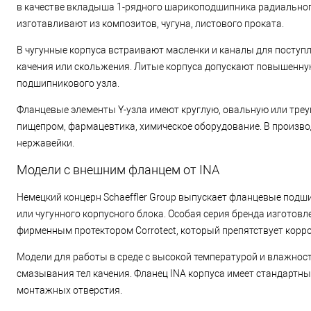
в качестве вкладыша 1-рядного шарикоподшипника радиального
изготавливают из композитов, чугуна, листового проката.
В чугунные корпуса встраивают масленки и каналы для поступ
качения или скольжения. Литые корпуса допускают повышенну
подшипникового узла.
Фланцевые элементы Y-узла имеют круглую, овальную или тре
пищепром, фармацевтика, химическое оборудование. В произв
нержавейки.
Модели с внешним фланцем от INA
Немецкий концерн Schaeffler Group выпускает фланцевые подши
или чугунного корпусного блока. Особая серия бренда изготов
фирменным протектором Corrotect, который препятствует корро
Модели для работы в среде с высокой температурой и влажнос
смазывания тел качения. Фланец INA корпуса имеет стандартн
монтажных отверстия.