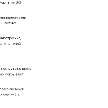
 компании SKF
смазывания узла
ньшают вес
иностроение,
и из пищевой
на основе стального
локи покрывают
пресс-системой
рорезают 2-4