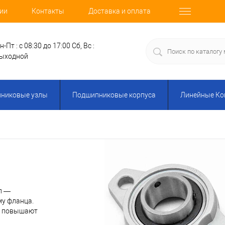
ии
Контакты
Доставка и оплата
н-Пт : с 08:30 до 17:00
Сб, Вс :
ыходной
никовые узлы
Подшипниковые корпуса
Линейные К
л —
му фланца.
же повышают