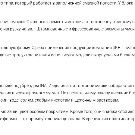
 типа, который работает в заполненной смазкой полости. Y-блока
ления смазки. Стальные элементы исключают встроенную систему 
ю нагрузку на вал. Штампованные и фрезерованные элементы уме
угольную форму. Сфера применения продукции компании SKF — маш
одстве продуктов питания используют модели с корпусными блокам
пники под брендом INA. Изделия этой торговой марки собираются 
лена из высокопрочного чугуна. По специальному заказу внешние б
зии, воде, солям, слабым кислотам и щелочным растворам.
тью защищают особым покрытием. Кроме того, они снабжаются экс
ые формы — от прямоугольника до овала. В крепежных пластинах п