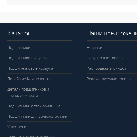
Каталог
Наши предложен
Подшипники
Новинки
Подшипниковые узлы
Популярные товары
Подшипниковые корпуса
Распродажи и скидки
Линейные Компоненты
Рекомендуемые товары
Детали подшипников и
принадлежности
Подшипники автомобильные
Подшипники для сельхозтехники
Уплотнения