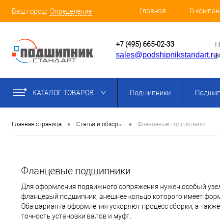
Главная
О компан
Ваш город:
Определение
+7 (495) 665-02-33
П
sales@podshipnikstandart.ru
в
КАТАЛОГ ТОВАРОВ
Подшипники
Подшип
•
•
Главная страница
Статьи и обзоры
Фланцевые подшипники
Фланцевые подшипники
Для оформления подвижного сопряжения нужен особый узе
фланцевый подшипник, внешнее кольцо которого имеет фор
Оба варианта оформления ускоряют процесс сборки, а так
точность установки валов и муфт.