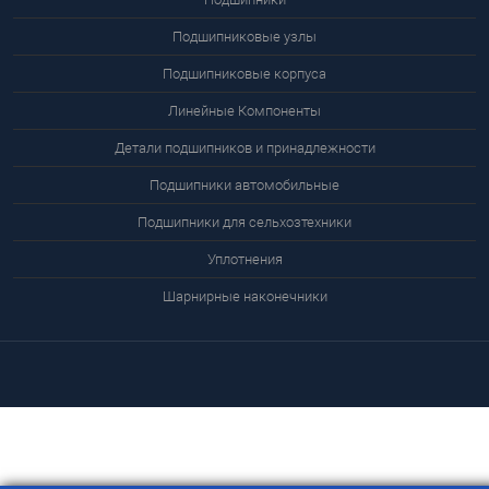
Подшипниковые узлы
Подшипниковые корпуса
Линейные Компоненты
Детали подшипников и принадлежности
Подшипники автомобильные
Подшипники для сельхозтехники
Уплотнения
Шарнирные наконечники