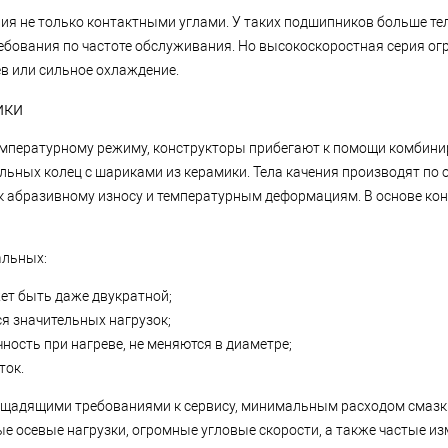
я не только контактными углами. У таких подшипников больше тел
ребования по частоте обслуживания. Но высокоскоростная серия ог
в или сильное охлаждение.
ики
температурному режиму, конструкторы прибегают к помощи комбин
ьных колец с шариками из керамики. Тела качения производят по о
к абразивному износу и температурным деформациям. В основе ко
альных:
т быть даже двукратной;
я значительных нагрузок;
ость при нагреве, не меняются в диаметре;
ток.
, щадящими требованиями к сервису, минимальным расходом смаз
е осевые нагрузки, огромные угловые скорости, а также частые и