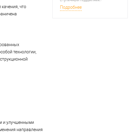
 качения, что
Подробнее
раничена
ированных
собой технологии,
нструкционной
ки и улучшенными
зменения направления