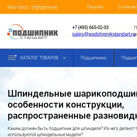
Главная
О компан
Ваш город:
Определение
+7 (495) 665-02-33
П
sales@podshipnikstandart.ru
в
КАТАЛОГ ТОВАРОВ
Подшипники
Подшип
Шпиндельные шарикоподши
особенности конструкции,
распространенные разновид
комбинированного типа
Каким должен быть подшипник для шпинделя? Из чего делают 
используются шпиндельные модели?