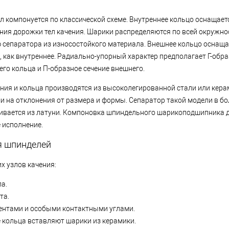
ел компонуется по классической схеме. Внутреннее кольцо оснащает
ния дорожки тел качения. Шарики распределяются по всей окружно
сепаратора из износостойкого материала. Внешнее кольцо оснаща
, как внутреннее. Радиально-упорный характер предполагает Г-об
его кольца и П-образное сечение внешнего.
ения и кольца производятся из высоколегированной стали или кер
и на отклонения от размера и формы. Сепаратор такой модели в б
ивается из латуни. Компоновка шпиндельного шарикоподшипника д
 исполнение.
я шпинделей
 узлов качения:
а.
та.
нтами и особыми контактными углами.
 кольца вставляют шарики из керамики.