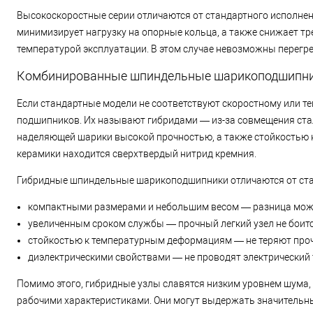
Высокоскоростные серии отличаются от стандартного исполнени
минимизирует нагрузку на опорные кольца, а также снижает т
температурой эксплуатации. В этом случае невозможны перегре
Комбинированные шпиндельные шарикоподшипн
Если стандартные модели не соответствуют скоростному или 
подшипников. Их называют гибридами — из-за совмещения стал
наделяющей шарики высокой прочностью, а также стойкостью 
керамики находится сверхтвердый нитрид кремния.
Гибридные шпиндельные шарикоподшипники отличаются от ст
компактными размерами и небольшим весом — разница може
увеличенным сроком службы — прочный легкий узел не боитс
стойкостью к температурным деформациям — не теряют прочн
диэлектрическими свойствами — не проводят электрический 
Помимо этого, гибридные узлы славятся низким уровнем шума
рабочими характеристиками. Они могут выдержать значительны