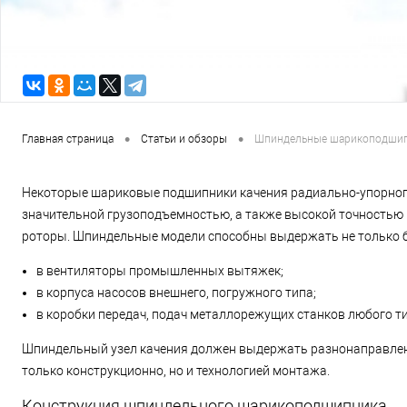
•
•
Главная страница
Статьи и обзоры
Шпиндельные шарикоподшипн
Некоторые шариковые подшипники качения радиально-упорного
значительной грузоподъемностью, а также высокой точность
роторы. Шпиндельные модели способны выдержать не только бо
в вентиляторы промышленных вытяжек;
в корпуса насосов внешнего, погружного типа;
в коробки передач, подач металлорежущих станков любого ти
Шпиндельный узел качения должен выдержать разнонаправленн
только конструкционно, но и технологией монтажа.
Конструкция шпиндельного шарикоподшипника