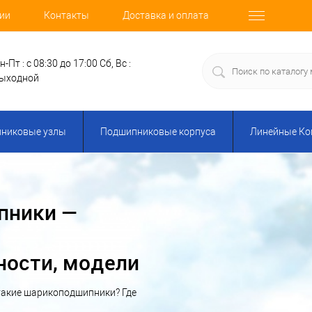
ии
Контакты
Доставка и оплата
н-Пт : с 08:30 до 17:00
Сб, Вс :
ыходной
никовые узлы
Подшипниковые корпуса
Линейные К
пники —
ности, модели
такие шарикоподшипники? Где