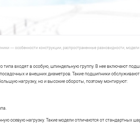
ики — особенности конструкции, распространенные разновидности, модели
 типа входят в особую, шпиндельную группу. В нее включают под
ю посадочных и внешних диаметров. Такие подшипники обслуживаю
льшую нагрузку, но и высокие обороты, поэтому монтируют:
па.
ую осевую нагрузку. Такие модели отличаются от стандартных ш