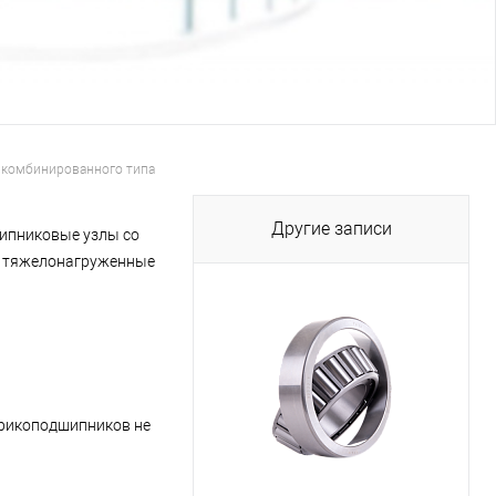
 комбинированного типа
Другие записи
шипниковые узлы со
т тяжелонагруженные
арикоподшипников не