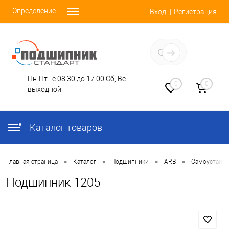
Определение
Вход
Регистрация
Заказать звонок
Пн-Пт : с 08:30 до 17:00
Сб, Вс :
0
0
выходной
Каталог товаров
•
•
•
•
Главная страница
Каталог
Подшипники
ARB
Самоустана
Подшипник 1205