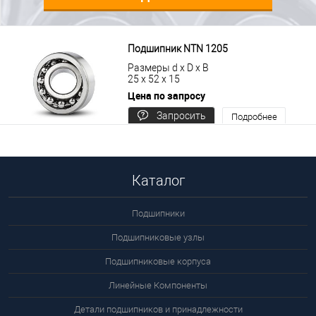
Подшипник NTN 1205
Размеры d x D x B
25 x 52 x 15
Цена по запросу
Запросить
Подробнее
цену
Каталог
Подшипники
Подшипниковые узлы
Подшипниковые корпуса
Линейные Компоненты
Детали подшипников и принадлежности