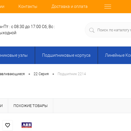
ии
Контакты
Доставка и оплата
н-Пт : с 08:30 до 17:00
Сб, Вс :
ыходной
никовые узлы
Подшипниковые корпуса
Линейные К
•
•
навливающиеся
22 Серия
Подшипник 2214
КИ
ПОХОЖИЕ ТОВАРЫ