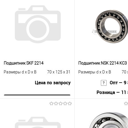
Подшипник SKF 2214
Подшипник NSK 2214 KС3
Размеры d x D x B
70 x 125 x 31
Размеры d x D x B
70 
Цена по запросу
Опт — 9 
Розница — 11 
Запросить цену
В корзину
Купить в 1 клик
К сравнению
Купить в 1 клик
К с
В избранное
Под заказ