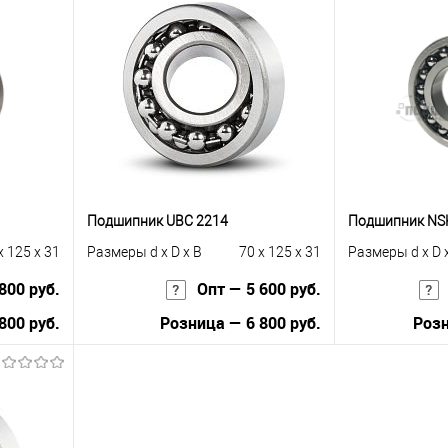
Подшипник UBC 2214
Подшипник NS
x 125 x 31
Размеры d x D x B
70 x 125 x 31
Размеры d x D 
800 руб.
Опт — 5 600 руб.
800 руб.
Розница — 6 800 руб.
Розн
В корзину
равнению
Купить в 1 клик
К сравнению
Купить в 1 к