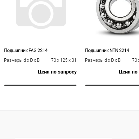
В избранное
В н
Подшипник FAG 2214
Подшипник NTN 2214
Размеры d x D x B
70 x 125 x 31
Размеры d x D x B
70 
Цена по запросу
Цена по
Запросить цену
Запросить це
Купить в 1 клик
К сравнению
Купить в 1 клик
К с
В избранное
Под заказ
В избранное
Под