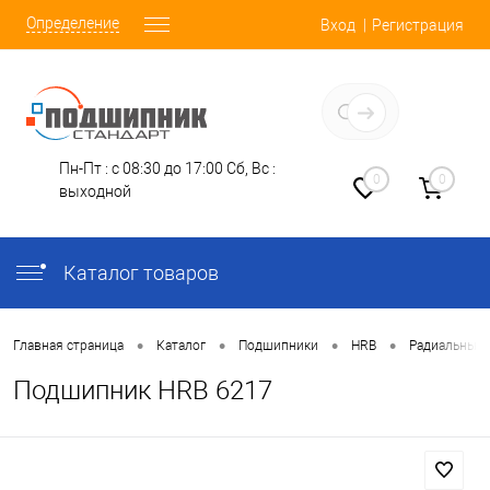
Определение
Вход
Регистрация
Заказать звонок
Пн-Пт : с 08:30 до 17:00
Сб, Вс :
0
0
выходной
Каталог товаров
•
•
•
•
Главная страница
Каталог
Подшипники
HRB
Радиальные
Подшипник HRB 6217