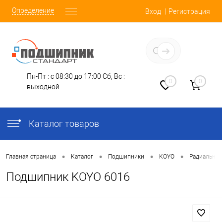
Определение
Вход
Регистрация
Заказать звонок
Пн-Пт : с 08:30 до 17:00
Сб, Вс :
0
0
выходной
Каталог товаров
•
•
•
•
Главная страница
Каталог
Подшипники
KOYO
Радиальны
Подшипник KOYO 6016