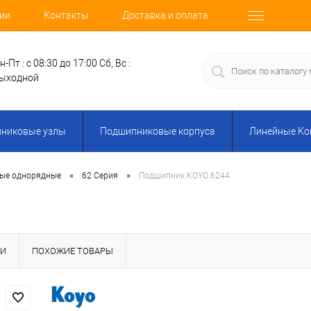
ии
Контакты
Доставка и оплата
н-Пт : с 08:30 до 17:00
Сб, Вс :
ыходной
никовые узлы
Подшипниковые корпуса
Линейные К
•
•
ные однорядные
62 Серия
Подшипник KOYO 6244
КИ
ПОХОЖИЕ ТОВАРЫ