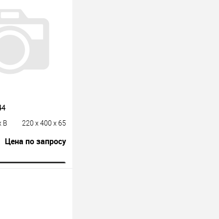
44
x B
220 x 400 x 65
Цена по запросу
росить цену
лик
К сравнению
Под заказ