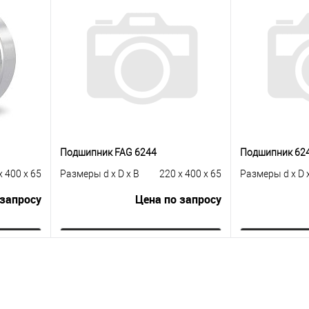
Подшипник FAG 6244
Подшипник 62
x 400 x 65
Размеры d x D x B
220 x 400 x 65
Размеры d x D 
 запросу
Цена по запросу
ну
Запросить цену
Зап
равнению
Купить в 1 клик
К сравнению
Купить в 1 к
 заказ
В избранное
Под заказ
В избранное