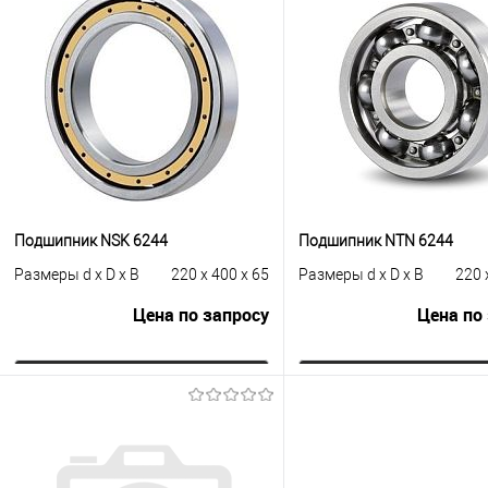
Подшипник NSK 6244
Подшипник NTN 6244
Размеры d x D x B
220 x 400 x 65
Размеры d x D x B
220 
Цена по запросу
Цена по
Запросить цену
Запросить це
Купить в 1 клик
К сравнению
Купить в 1 клик
К с
В избранное
Под заказ
В избранное
Под