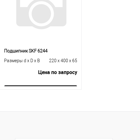
Подшипник SKF 6244
Размеры d x D x B
220 x 400 x 65
Цена по запросу
Запросить цену
Купить в 1 клик
К сравнению
В избранное
Под заказ