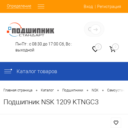
Определение
Вход
Регистрация
Заказать звонок
Пн-Пт : с 08:30 до 17:00
Сб, Вс :
0
0
выходной
Каталог товаров
•
•
•
•
Главная страница
Каталог
Подшипники
NSK
Самоустана
Подшипник NSK 1209 KTNGC3