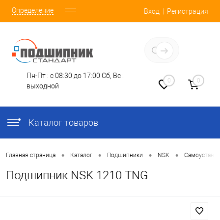
Определение
Вход
Регистрация
Заказать звонок
Пн-Пт : с 08:30 до 17:00
Сб, Вс :
0
0
выходной
Каталог товаров
•
•
•
•
Главная страница
Каталог
Подшипники
NSK
Самоустана
Подшипник NSK 1210 TNG