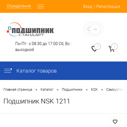
Определение
Вход
Регистрация
Заказать звонок
Пн-Пт : с 08:30 до 17:00
Сб, Вс :
0
0
выходной
Каталог товаров
•
•
•
•
Главная страница
Каталог
Подшипники
NSK
Самоустана
Подшипник NSK 1211