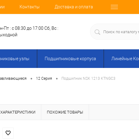
ии
Контакты
Доставка и оплата
н-Пт : с 08:30 до 17:00
Сб, Вс :
ыходной
никовые узлы
Подшипниковые корпуса
Линейные К
•
•
навливающиеся
12 Серия
Подшипник NSK 1213 KTNGC3
ХАРАКТЕРИСТИКИ
ПОХОЖИЕ ТОВАРЫ