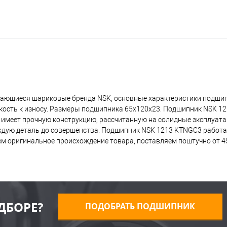
вающиеся шариковые бренда NSK, основные характеристики подши
йкость к износу. Размеры подшипника 65x120x23. Подшипник NSK 1
о имеет прочную конструкцию, рассчитанную на солидные эксплуат
ждую деталь до совершенства. Подшипник NSK 1213 KTNGC3 работае
ем оригинальное происхождение товара, поставляем поштучно от 45
ДБОРЕ?
ПОДОБРАТЬ ПОДШИПНИК