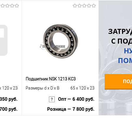
ну
Зап
В корзину
равнению
Купить в 1 к
Купить в 1 клик
К сравнению
ЗАТРУ
 заказ
В избранное
В избранное
Под заказ
С ПО
Н
ПО
Подшипник NSK 1213 KС3
ПО
x 120 x 23
Размеры d x D x B
65 x 120 x 23
350 руб.
Опт — 6 400 руб.
700 руб.
Розница — 7 800 руб.
В корзину