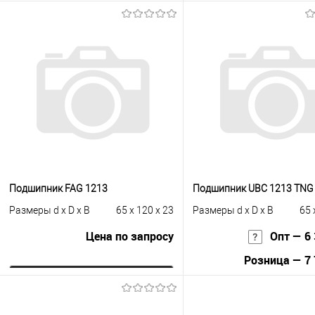
Запросить цену
Запросить це
Купить в 1 клик
К сравнению
Купить в 1 клик
К с
В избранное
Под заказ
В избранное
Под
Подшипник FAG 1213
Подшипник UBC 1213 TNG
Размеры d x D x B
65 x 120 x 23
Размеры d x D x B
65 
Цена по запросу
Опт — 6 
Розница — 7 
Запросить цену
В корзину