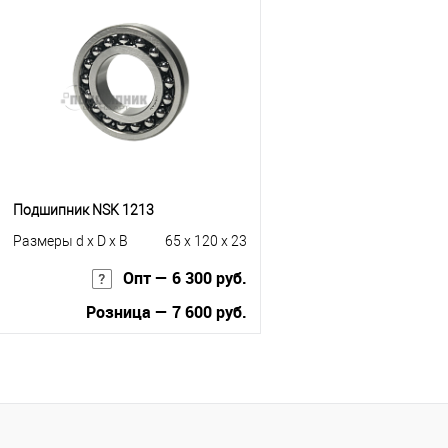
Купить в 1 клик
К сравнению
Купить в 1 клик
К с
В избранное
Под заказ
В избранное
Под
Подшипник NSK 1213
Размеры d x D x B
65 x 120 x 23
Опт — 6 300 руб.
Розница — 7 600 руб.
В корзину
Купить в 1 клик
К сравнению