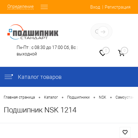
Определение
Вход
Регистрация
Заказать звонок
Пн-Пт : с 08:30 до 17:00
Сб, Вс :
0
0
выходной
Каталог товаров
•
•
•
•
Главная страница
Каталог
Подшипники
NSK
Самоустана
Подшипник NSK 1214