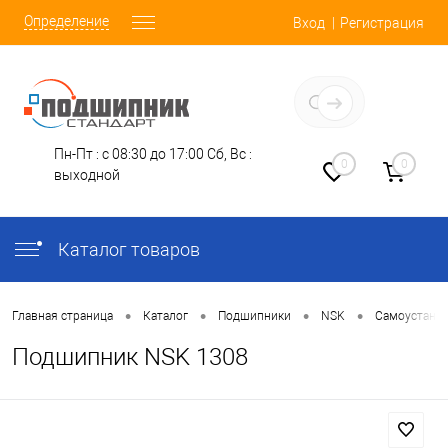
Определение
Вход
Регистрация
Заказать звонок
Пн-Пт : с 08:30 до 17:00
Сб, Вс :
0
0
выходной
Каталог товаров
•
•
•
•
Главная страница
Каталог
Подшипники
NSK
Самоустана
Подшипник NSK 1308