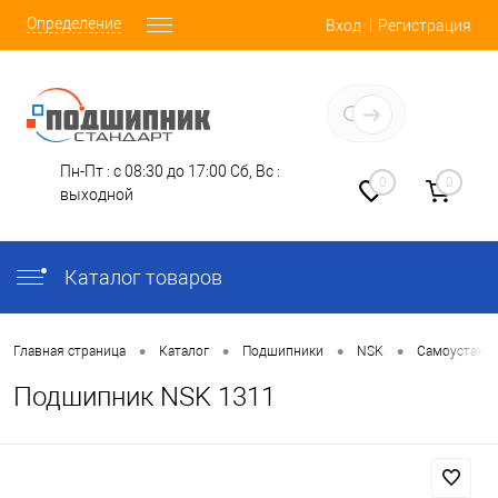
Определение
Вход
Регистрация
Заказать звонок
Пн-Пт : с 08:30 до 17:00
Сб, Вс :
0
0
выходной
Каталог товаров
•
•
•
•
Главная страница
Каталог
Подшипники
NSK
Самоустана
Подшипник NSK 1311