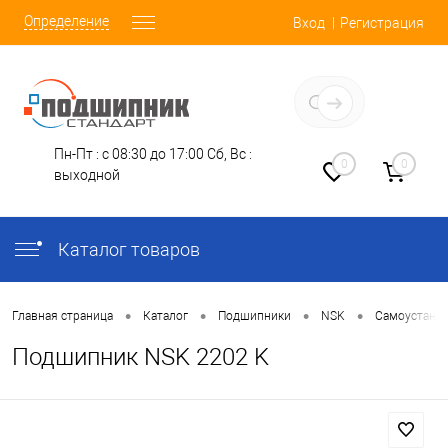
Определение
Вход
Регистрация
Заказать звонок
Пн-Пт : с 08:30 до 17:00
Сб, Вс :
0
0
выходной
Каталог товаров
•
•
•
•
Главная страница
Каталог
Подшипники
NSK
Самоустана
Подшипник NSK 2202 K