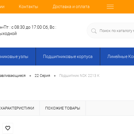
ии
Контакты
Доставка и оплата
н-Пт : с 08:30 до 17:00
Сб, Вс :
ыходной
никовые узлы
Подшипниковые корпуса
Линейные К
•
•
навливающиеся
22 Серия
Подшипник NSK 2213 K
ХАРАКТЕРИСТИКИ
ПОХОЖИЕ ТОВАРЫ