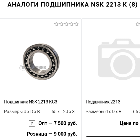
АНАЛОГИ ПОДШИПНИКА NSK 2213 K (8)
Подшипник NSK 2213 KС3
Подшипник 2213
Размеры d x D x B
65 x 120 x 31
Размеры d x D x B
65 
Опт — 7 500 руб.
Цена по
Розница — 9 000 руб.