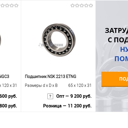
ну
В корзину
равнению
Купить в 1 клик
К сравнению
Купить в 1 к
ЗАТРУ
 заказ
В избранное
Под заказ
В избранное
С ПО
Н
ПО
TNGC3
Подшипник NSK 2213 ETNG
ПО
x 120 x 31
Размеры d x D x B
65 x 120 x 31
600 руб.
Опт — 9 200 руб.
800 руб.
Розница — 11 200 руб.
В корзину