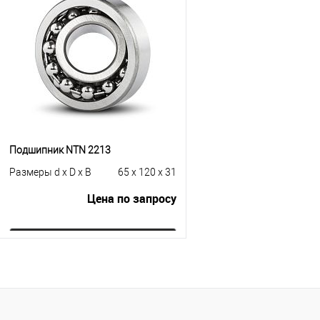
Купить в 1 клик
К сравнению
Купить в 1 клик
К с
В избранное
Под заказ
В избранное
Под
Подшипник NTN 2213
Размеры d x D x B
65 x 120 x 31
Цена по запросу
Запросить цену
Купить в 1 клик
К сравнению
В избранное
Под заказ