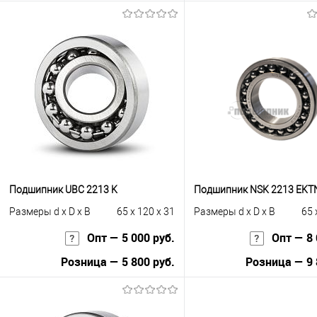
Запросить це
В корзину
Купить в 1 клик
К с
Купить в 1 клик
К сравнению
В избранное
Под
В избранное
Под заказ
Подшипник UBC 2213 K
Подшипник NSK 2213 EK
Размеры d x D x B
65 x 120 x 31
Размеры d x D x B
65 
Опт — 5 000 руб.
Опт — 8 
Розница — 5 800 руб.
Розница — 9 
В корзину
В корзину