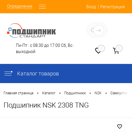
Определение
Вход
Регистрация
Заказать звонок
Пн-Пт : с 08:30 до 17:00
Сб, Вс :
0
0
выходной
Каталог товаров
•
•
•
•
Главная страница
Каталог
Подшипники
NSK
Самоустана
Подшипник NSK 2308 TNG