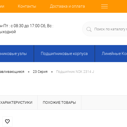
ии
Контакты
Доставка и оплата
н-Пт : с 08:30 до 17:00
Сб, Вс :
ыходной
никовые узлы
Подшипниковые корпуса
Линейные К
•
•
навливающиеся
23 Серия
Подшипник NSK 2314 J
ХАРАКТЕРИСТИКИ
ПОХОЖИЕ ТОВАРЫ