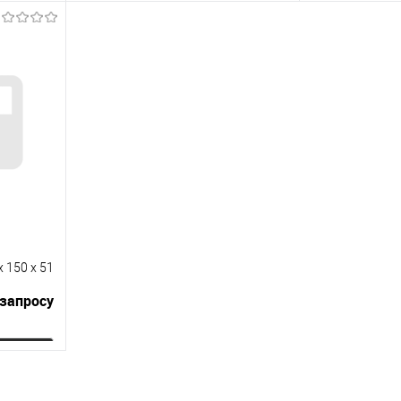
ну
Запросить цену
Зап
равнению
Купить в 1 клик
К сравнению
Купить в 1 к
 заказ
В избранное
Под заказ
В избранное
x 150 x 51
 запросу
ну