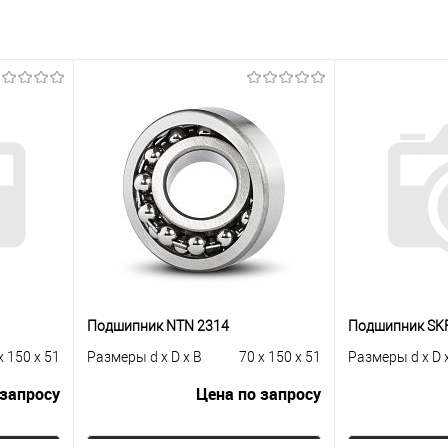
Подшипник NTN 2314
Подшипник SK
x 150 x 51
Размеры d x D x B
70 x 150 x 51
Размеры d x D 
 запросу
Цена по запросу