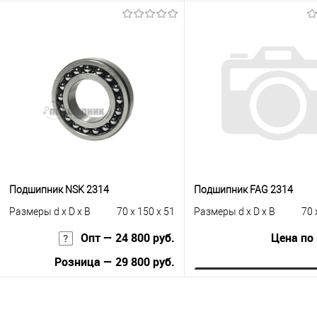
Запросить це
В корзину
Купить в 1 клик
К с
Купить в 1 клик
К сравнению
В избранное
Под
В избранное
Под заказ
Подшипник NSK 2314
Подшипник FAG 2314
Размеры d x D x B
70 x 150 x 51
Размеры d x D x B
70 
Опт — 24 800 руб.
Цена по
Розница — 29 800 руб.
Запросить це
В корзину