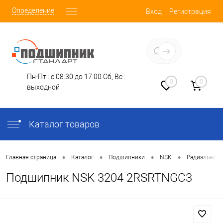
Определение
Вход
Регистрация
Заказать звонок
Пн-Пт : с 08:30 до 17:00
Сб, Вс :
0
0
выходной
Каталог товаров
•
•
•
•
Главная страница
Каталог
Подшипники
NSK
Радиально-У
Подшипник NSK 3204 2RSRTNGC3