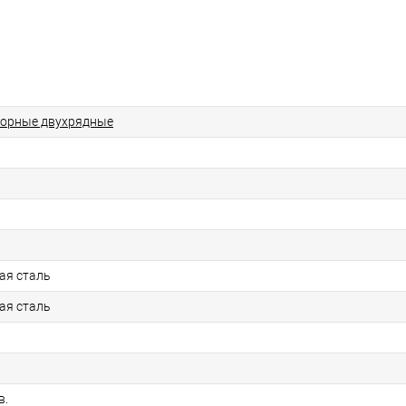
порные двухрядные
ая сталь
ая сталь
в.