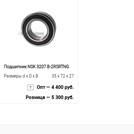
Купить в 1 клик
К сравнению
Купить в 1 клик
К с
В избранное
Под заказ
В избранное
Под
Подшипник NSK 3207 B-2RSRTNG
Размеры d x D x B
35 x 72 x 27
Опт — 4 400 руб.
Розница — 5 300 руб.
В корзину
Купить в 1 клик
К сравнению