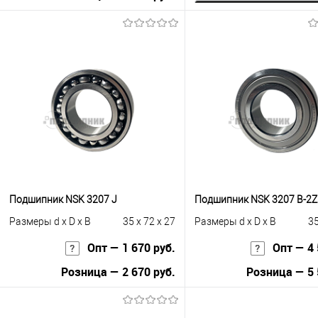
Запросить це
В корзину
Купить в 1 клик
К с
Купить в 1 клик
К сравнению
В избранное
Под
В избранное
Под заказ
Подшипник NSK 3207 J
Подшипник NSK 3207 B-2
Размеры d x D x B
35 x 72 x 27
Размеры d x D x B
35
Опт — 1 670 руб.
Опт — 4 
Розница — 2 670 руб.
Розница — 5 
В корзину
В корзину