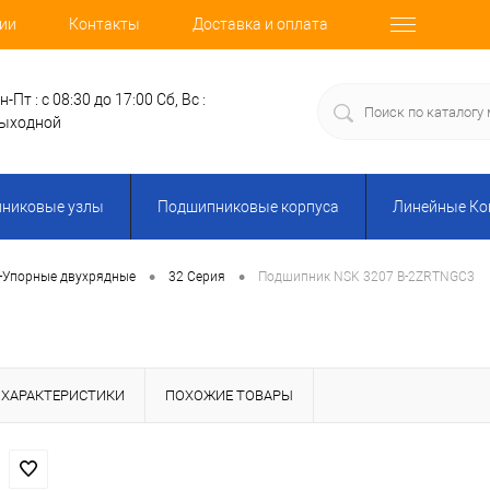
ии
Контакты
Доставка и оплата
н-Пт : с 08:30 до 17:00
Сб, Вс :
ыходной
никовые узлы
Подшипниковые корпуса
Линейные К
•
•
-Упорные двухрядные
32 Серия
Подшипник NSK 3207 B-2ZRTNGC3
ХАРАКТЕРИСТИКИ
ПОХОЖИЕ ТОВАРЫ