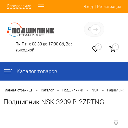
Определение
Вход
Регистрация
Заказать звонок
Пн-Пт : с 08:30 до 17:00
Сб, Вс :
0
0
выходной
Каталог товаров
•
•
•
•
Главная страница
Каталог
Подшипники
NSK
Радиально-У
Подшипник NSK 3209 B-2ZRTNG