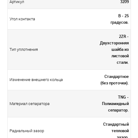
3209
Артикул
В - 25
Угол контакта
градусов.
2ZR -
Двухсторонняя
шайба из
Тип уплотнения
листовой
стали.
Стандартное
Изменение внешнего кольца
(без проточки).
TNG -
Полиамидный
Материал сепаратора
сепаратор.
Стандартный
тепловой
Радиальный зазор
зазор.