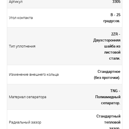
3305
Артикул
В - 25
Угол контакта
градусов.
2ZR -
Двухсторонняя
шайба из
Тип уплотнения
листовой
стали.
Стандартное
Изменение внешнего кольца
(без проточки).
TNG -
Полиамидный
Материал сепаратора
сепаратор.
Стандартный
тепловой
Радиальный зазор
зазор.