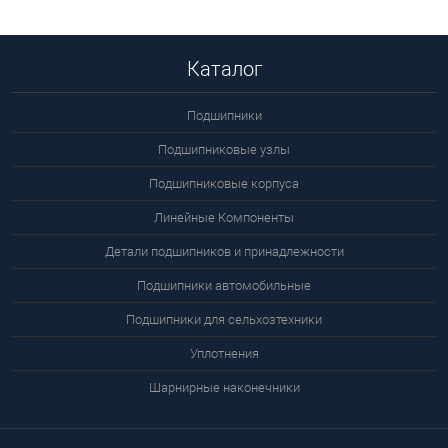
В корзину
Подробнее
Каталог
Подшипники
Подшипниковые узлы
Подшипниковые корпуса
Линейные Компоненты
Детали подшипников и принадлежности
Подшипники автомобильные
Подшипники для сельхозтехники
Уплотнения
Шарнирные наконечники