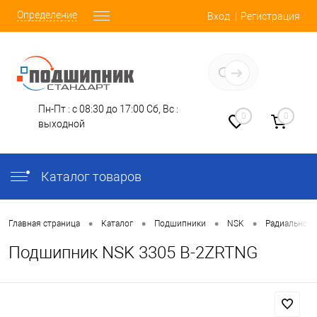
Определение
Вход
Регистрация
Заказать звонок
Пн-Пт : с 08:30 до 17:00
Сб, Вс :
0
0
выходной
Каталог товаров
•
•
•
•
Главная страница
Каталог
Подшипники
NSK
Радиально-У
Подшипник NSK 3305 B-2ZRTNG