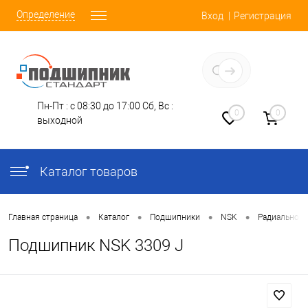
Определение
Вход
Регистрация
Заказать звонок
Пн-Пт : с 08:30 до 17:00
Сб, Вс :
0
0
выходной
Каталог товаров
•
•
•
•
Главная страница
Каталог
Подшипники
NSK
Радиально-У
Подшипник NSK 3309 J