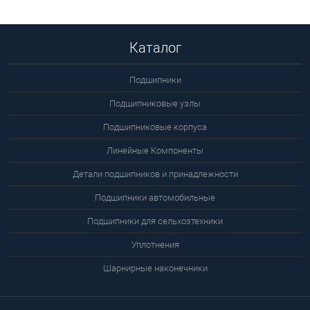
В корзину
Подробнее
Каталог
Подшипники
Подшипниковые узлы
Подшипниковые корпуса
Линейные Компоненты
Детали подшипников и принадлежности
Подшипники автомобильные
Подшипники для сельхозтехники
Уплотнения
Шарнирные наконечники