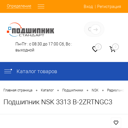
Определение
Вход
Регистрация
Заказать звонок
Пн-Пт : с 08:30 до 17:00
Сб, Вс :
0
0
выходной
Каталог товаров
•
•
•
•
Главная страница
Каталог
Подшипники
NSK
Радиально-У
Подшипник NSK 3313 B-2ZRTNGC3