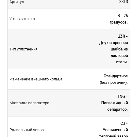
3313
Артикул
В - 25
Угол контакта
градусов.
2ZR -
Двухсторонняя
шайба из
Тип уплотнения
листовой
стали.
Стандартное
Изменение внешнего кольца
(без проточки).
TNG -
Полиамидный
Материал сепаратора
сепаратор.
С3 -
Увеличенный
Радиальный зазор
тепловой зазор