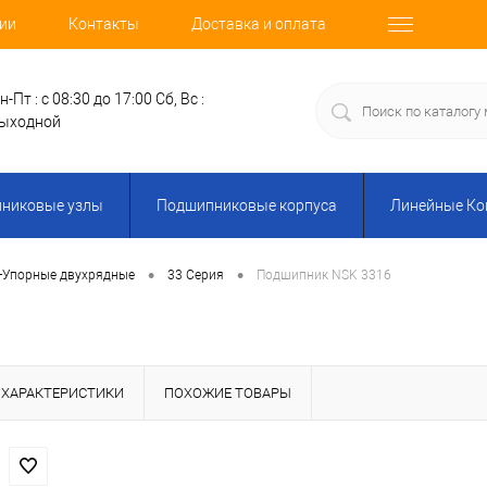
ии
Контакты
Доставка и оплата
н-Пт : с 08:30 до 17:00
Сб, Вс :
ыходной
никовые узлы
Подшипниковые корпуса
Линейные К
•
•
-Упорные двухрядные
33 Серия
Подшипник NSK 3316
ХАРАКТЕРИСТИКИ
ПОХОЖИЕ ТОВАРЫ