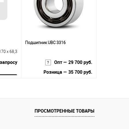
Подшипник UBC 3316
170 x 68,3
 запросу
Опт — 29 700 руб.
Розница — 35 700 руб.
ну
В корзину
равнению
Купить в 1 клик
К сравнению
 заказ
ПРОСМОТРЕННЫЕ ТОВАРЫ
В избранное
В наличии