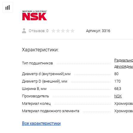
Отзывов: 0
Артикул:
3316
Характеристики:
Радиально
Тип подшипников
двухрядн
Диаметр d (внутренний),мм
80
Диаметр D (внешний), мм
170
Ширина B, мм
68,3
Производитель
NSK
Материал колец
Хромирова
Материал подвижного элемента
Хромирова
Все характеристики