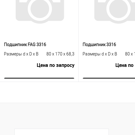
Подшипник FAG 3316
Подшипник 3316
Размеры d x D x B
80 x 170 x 68,3
Размеры d x D x B
80 x 
Цена по запросу
Цена по
Запросить цену
Запросить це
Купить в 1 клик
К сравнению
Купить в 1 клик
К с
В избранное
Под заказ
В избранное
Под