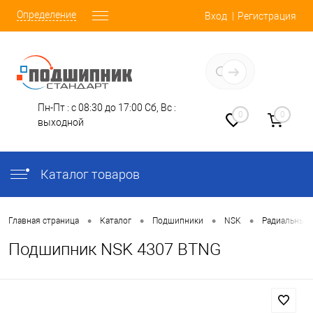
Определение
Вход
Регистрация
Заказать звонок
Пн-Пт : с 08:30 до 17:00
Сб, Вс :
0
0
выходной
Каталог товаров
•
•
•
•
Главная страница
Каталог
Подшипники
NSK
Радиальные
Подшипник NSK 4307 BTNG