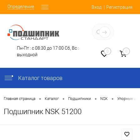
Определение
Вход
Регистрация
Заказать звонок
Пн-Пт : с 08:30 до 17:00
Сб, Вс :
0
0
выходной
Каталог товаров
•
•
•
•
Главная страница
Каталог
Подшипники
NSK
Упорные ша
Подшипник NSK 51200