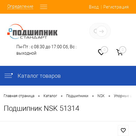
Определение
Вход
Регистрация
Заказать звонок
Пн-Пт : с 08:30 до 17:00
Сб, Вс :
0
0
выходной
Каталог товаров
•
•
•
•
Главная страница
Каталог
Подшипники
NSK
Упорные ша
Подшипник NSK 51314