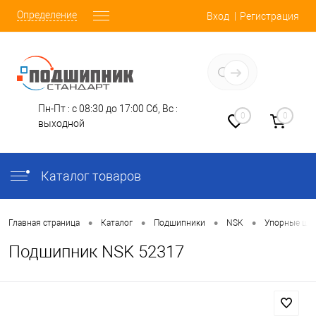
Определение
Вход
Регистрация
Заказать звонок
Пн-Пт : с 08:30 до 17:00
Сб, Вс :
0
0
выходной
Каталог товаров
•
•
•
•
Главная страница
Каталог
Подшипники
NSK
Упорные ша
Подшипник NSK 52317